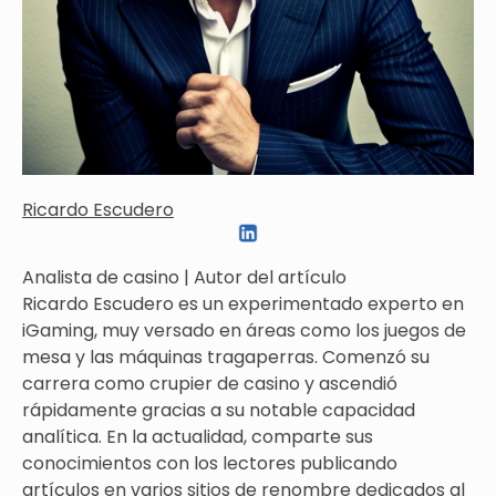
Ricardo Escudero
Analista de casino | Autor del artículo
Ricardo Escudero es un experimentado experto en
iGaming, muy versado en áreas como los juegos de
mesa y las máquinas tragaperras. Comenzó su
carrera como crupier de casino y ascendió
rápidamente gracias a su notable capacidad
analítica. En la actualidad, comparte sus
conocimientos con los lectores publicando
artículos en varios sitios de renombre dedicados al