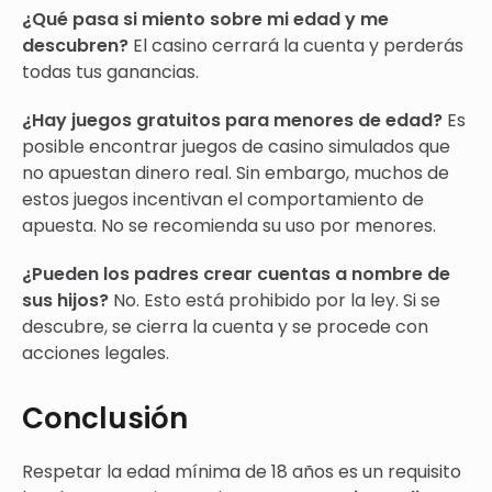
¿Qué pasa si miento sobre mi edad y me
descubren?
El casino cerrará la cuenta y perderás
todas tus ganancias.
¿Hay juegos gratuitos para menores de edad?
Es
posible encontrar juegos de casino simulados que
no apuestan dinero real. Sin embargo, muchos de
estos juegos incentivan el comportamiento de
apuesta. No se recomienda su uso por menores.
¿Pueden los padres crear cuentas a nombre de
sus hijos?
No. Esto está prohibido por la ley. Si se
descubre, se cierra la cuenta y se procede con
acciones legales.
Conclusión
Respetar la edad mínima de 18 años es un requisito