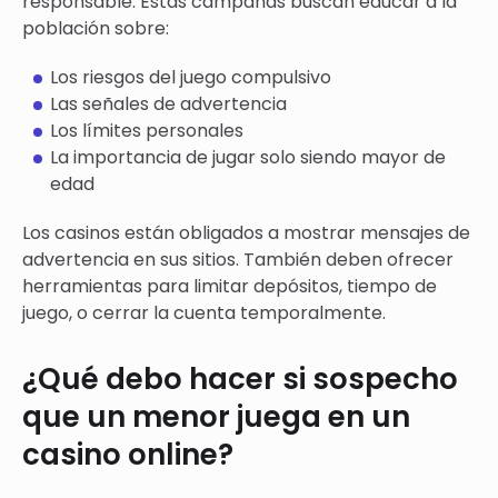
responsable. Estas campañas buscan educar a la
población sobre:
Los riesgos del juego compulsivo
Las señales de advertencia
Los límites personales
La importancia de jugar solo siendo mayor de
edad
Los casinos están obligados a mostrar mensajes de
advertencia en sus sitios. También deben ofrecer
herramientas para limitar depósitos, tiempo de
juego, o cerrar la cuenta temporalmente.
¿Qué debo hacer si sospecho
que un menor juega en un
casino online?