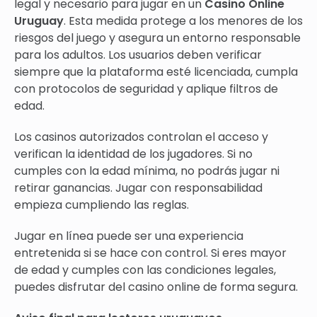
legal y necesario para jugar en un
Casino Online
Uruguay
. Esta medida protege a los menores de los
riesgos del juego y asegura un entorno responsable
para los adultos. Los usuarios deben verificar
siempre que la plataforma esté licenciada, cumpla
con protocolos de seguridad y aplique filtros de
edad.
Los casinos autorizados controlan el acceso y
verifican la identidad de los jugadores. Si no
cumples con la edad mínima, no podrás jugar ni
retirar ganancias. Jugar con responsabilidad
empieza cumpliendo las reglas.
Jugar en línea puede ser una experiencia
entretenida si se hace con control. Si eres mayor
de edad y cumples con las condiciones legales,
puedes disfrutar del casino online de forma segura.