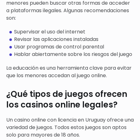
menores pueden buscar otras formas de acceder
a plataformas ilegales. Algunas recomendaciones
son:
Supervisar el uso del internet
Revisar las aplicaciones instaladas
Usar programas de control parental
Hablar abiertamente sobre los riesgos del juego
La educación es una herramienta clave para evitar
que los menores accedan al juego online.
¿Qué tipos de juegos ofrecen
los casinos online legales?
Un casino online con licencia en Uruguay ofrece una
variedad de juegos. Todos estos juegos son aptos
solo para mayores de 18 años.