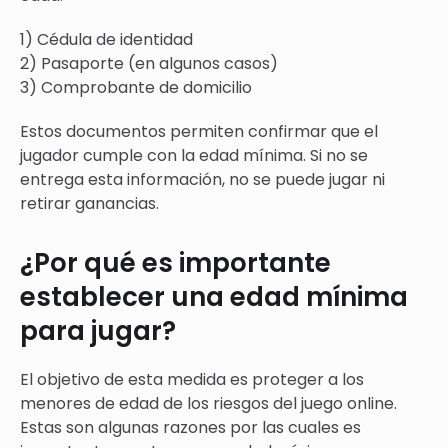
Cédula de identidad
Pasaporte (en algunos casos)
Comprobante de domicilio
Estos documentos permiten confirmar que el
jugador cumple con la edad mínima. Si no se
entrega esta información, no se puede jugar ni
retirar ganancias.
¿Por qué es importante
establecer una edad mínima
para jugar?
El objetivo de esta medida es proteger a los
menores de edad de los riesgos del juego online.
Estas son algunas razones por las cuales es