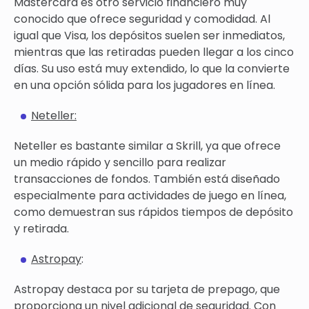
Mastercard es otro servicio financiero muy
conocido que ofrece seguridad y comodidad. Al
igual que Visa, los depósitos suelen ser inmediatos,
mientras que las retiradas pueden llegar a los cinco
días. Su uso está muy extendido, lo que la convierte
en una opción sólida para los jugadores en línea.
Neteller:
Neteller es bastante similar a Skrill, ya que ofrece
un medio rápido y sencillo para realizar
transacciones de fondos. También está diseñado
especialmente para actividades de juego en línea,
como demuestran sus rápidos tiempos de depósito
y retirada.
Astropay
:
Astropay destaca por su tarjeta de prepago, que
proporciona un nivel adicional de seguridad. Con