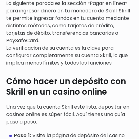
La siguiente parada es la sección «Pagar en línea»
para ingresar dinero en tu monedero de Skrill. Skrill
te permite ingresar fondos en tu cuenta mediante
distintos métodos, como tarjetas de crédito,
tarjetas de débito, transferencias bancarias o
PaySafeCard.
La verificación de su cuenta es la clave para
configurar completamente su cuenta Skrill, lo que
implica menos límites y todas las funciones.
Cómo hacer un depósito con
Skrill en un casino online
Una vez que tu cuenta Skrill esté lista, depositar en
casinos online es súper fácil. Aquí tienes una guía
paso a paso:
Paso 1:
Visite la página de depósito del casino