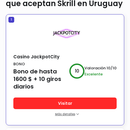
que aceptan Skrill en Uruguay
1
Casino JackpotCity
BONO
Valoración
10
/10
Bono de hasta
10
Excelente
1600 $ + 10 giros
diarios
Visitar
Más detalles
Características del casino:
Certificado eCOGRA