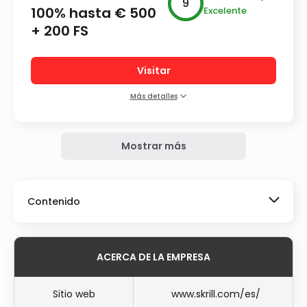
9
100% hasta € 500
Excelente
+ 200 FS
Visitar
Más detalles
Características del casino:
Amplia selección de juegos
Bonos generosos
Mostrar más
Jackpots diarios
Medios de Pago:
Contenido
5+
Los mejores casinos online que aceptan Skrill en
Uruguay
ACERCA DE LA EMPRESA
¿Qué es Skrill?
Sitio web
www.skrill.com/es/
Cómo registrarse en Skrill