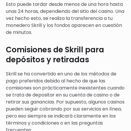
Esto puede tardar desde menos de una hora hasta
unas 24 horas, dependiendo del sitio del casino. Una
vez hecho esto, se realiza la transferencia a tu
monedero Skrill y los fondos aparecen en cuestión
de minutos.
Comisiones de Skrill para
depósitos y retiradas
Skrill se ha convertido en uno de los métodos de
pago preferidos debido al hecho de que las
comisiones son prácticamente inexistentes cuando
se trata de depositar en su cuenta de casino o de
retirar sus ganancias. Por supuesto, algunos casinos
pueden seguir cobrando por sus servicios en línea,
pero eso siempre se indicará claramente en los
términos y condiciones o en las preguntas
frecuentes.