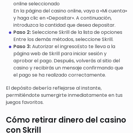
online seleccionado
En la página del casino online, vaya a «Mi cuenta»
y haga clic en «Depositar». A continuación,
introduzca la cantidad que desea depositar.
Paso 2:
Seleccione Skrill de la lista de opciones
Entre los demás métodos, seleccione Skrill.
Paso 3:
Autorizar el ingresoEsto te lleva a la
página web de Skrill para iniciar sesión y
aprobar el pago. Después, volverás al sitio del
casino y recibirás un mensaje confirmando que
el pago se ha realizado correctamente.
El depósito debería reflejarse al instante,
permitiéndote sumergirte inmediatamente en tus
juegos favoritos.
Cómo retirar dinero del casino
con Skrill