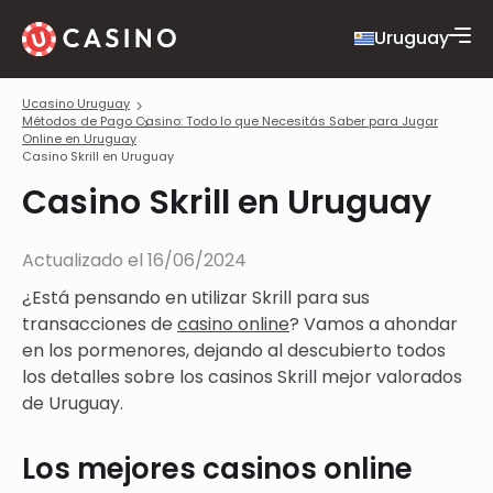
Uruguay
Ucasino Uruguay
Métodos de Pago Casino: Todo lo que Necesitás Saber para Jugar
Online en Uruguay
Casino Skrill en Uruguay
Casino Skrill en Uruguay
Actualizado el
16/06/2024
¿Está pensando en utilizar Skrill para sus
transacciones de
casino online
? Vamos a ahondar
en los pormenores, dejando al descubierto todos
los detalles sobre los casinos Skrill mejor valorados
de Uruguay.
Los mejores casinos online