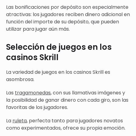
Las bonificaciones por depósito son especialmente
atractivas: los jugadores reciben dinero adicional en
función del importe de su depósito, que pueden
utilizar para jugar aún más.
Selección de juegos en los
casinos Skrill
La variedad de juegos en los casinos Skrill es
asombrosa.
Las
tragamonedas
, con sus llamativas imágenes y
la posibilidad de ganar dinero con cada giro, son las
favoritas de los jugadores.
La
ruleta
, perfecta tanto para jugadores novatos
como experimentados, ofrece su propia emoción.