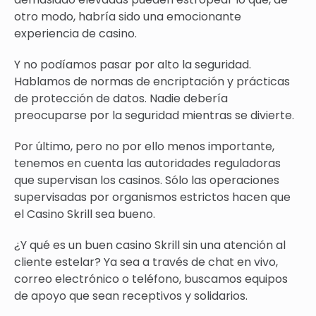
otro modo, habría sido una emocionante
experiencia de casino.
Y no podíamos pasar por alto la seguridad.
Hablamos de normas de encriptación y prácticas
de protección de datos. Nadie debería
preocuparse por la seguridad mientras se divierte.
Por último, pero no por ello menos importante,
tenemos en cuenta las autoridades reguladoras
que supervisan los casinos. Sólo las operaciones
supervisadas por organismos estrictos hacen que
el Casino Skrill sea bueno.
¿Y qué es un buen casino Skrill sin una atención al
cliente estelar? Ya sea a través de chat en vivo,
correo electrónico o teléfono, buscamos equipos
de apoyo que sean receptivos y solidarios.