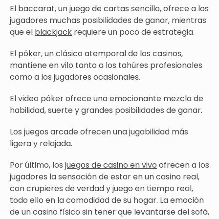
El
baccarat
, un juego de cartas sencillo, ofrece a los
jugadores muchas posibilidades de ganar, mientras
que el
blackjack
requiere un poco de estrategia.
El póker, un clásico atemporal de los casinos,
mantiene en vilo tanto a los tahúres profesionales
como a los jugadores ocasionales.
El video póker ofrece una emocionante mezcla de
habilidad, suerte y grandes posibilidades de ganar.
Los juegos arcade ofrecen una jugabilidad más
ligera y relajada.
Por último, los
juegos de casino en vivo
ofrecen a los
jugadores la sensación de estar en un casino real,
con crupieres de verdad y juego en tiempo real,
todo ello en la comodidad de su hogar. La emoción
de un casino físico sin tener que levantarse del sofá,