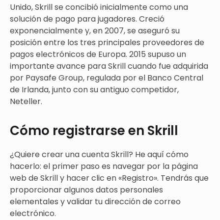
Unido, Skrill se concibió inicialmente como una
solución de pago para jugadores. Creció
exponencialmente y, en 2007, se aseguró su
posición entre los tres principales proveedores de
pagos electrónicos de Europa. 2015 supuso un
importante avance para Skrill cuando fue adquirida
por Paysafe Group, regulada por el Banco Central
de Irlanda, junto con su antiguo competidor,
Neteller.
Cómo registrarse en Skrill
¿Quiere crear una cuenta Skrill? He aquí cómo
hacerlo: el primer paso es navegar por la página
web de Skrill y hacer clic en «Registro». Tendrás que
proporcionar algunos datos personales
elementales y validar tu dirección de correo
electrónico.