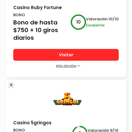
12+
Casino Ruby Fortune
BONO
Valoración
10
/10
Bono de hasta
10
Excelente
$750 + 10 giros
diarios
Visitar
Más detalles
Características del casino:
Más de 500 juegos con dinero real
5
Excelentes bonos de bienvenida
Programa de fidelidad disponible
Medios de Pago:
12+
Casino 5gringos
BONO
Valoración
9
/10