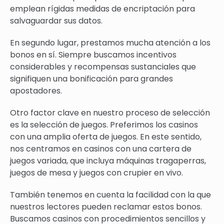
emplean rígidas medidas de encriptación para
salvaguardar sus datos.
En segundo lugar, prestamos mucha atención a los
bonos en sí. Siempre buscamos incentivos
considerables y recompensas sustanciales que
signifiquen una bonificación para grandes
apostadores.
Otro factor clave en nuestro proceso de selección
es la selección de juegos. Preferimos los casinos
con una amplia oferta de juegos. En este sentido,
nos centramos en casinos con una cartera de
juegos variada, que incluya máquinas tragaperras,
juegos de mesa y juegos con crupier en vivo.
También tenemos en cuenta la facilidad con la que
nuestros lectores pueden reclamar estos bonos.
Buscamos casinos con procedimientos sencillos y