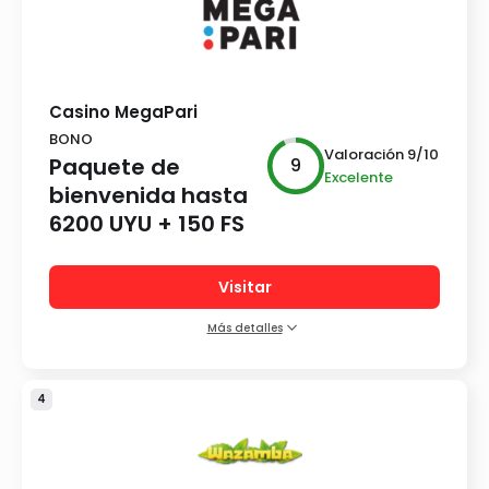
Medios de Pago:
5+
Casino MegaPari
BONO
Valoración
9
/10
Paquete de
9
Excelente
bienvenida hasta
6200 UYU + 150 FS
Visitar
Más detalles
Características del casino:
Fantástica variedad de ofertas
4
Opciones de pago seguras
Proveedores líderes de software
Medios de Pago: