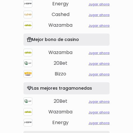
Energy
Jugar ahora
Cashed
Jugar ahora
Wazamba
Jugar ahora
Mejor bono de casino
Wazamba
Jugar ahora
20Bet
Jugar ahora
Bizzo
Jugar ahora
Las mejores tragamonedas
20Bet
Jugar ahora
Wazamba
Jugar ahora
Energy
Jugar ahora