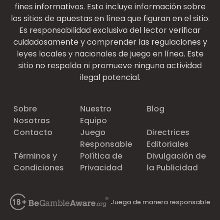
fines informativos. Esto incluye información sobre
los sitios de apuestas en línea que figuran en el sitio.
Es responsabilidad exclusiva del lector verificar
cuidadosamente y comprender las regulaciones y
leyes locales y nacionales de juego en línea. Este
sitio no respalda ni promueve ninguna actividad
ilegal potencial.
Sobre
Nuestro
Blog
Nosotras
Equipo
Contacto
Juego
Directrices
Responsable
Editoriales
Términos y
Política de
Divulgación de
Condiciones
Privacidad
la Publicidad
Juega de manera responsable