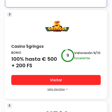
Características del casino:
Amplia selección de juegos de
casino
2
Opciones de apuestas deportivas
Acepta depósitos en criptomonedas
Medios de Pago:
20+
Casino 5gringos
BONO
Valoración
9
/10
9
100% hasta € 500
Excelente
+ 200 FS
Visitar
Más detalles
Características del casino:
Amplia selección de juegos
3
Bonos generosos
Jackpots diarios