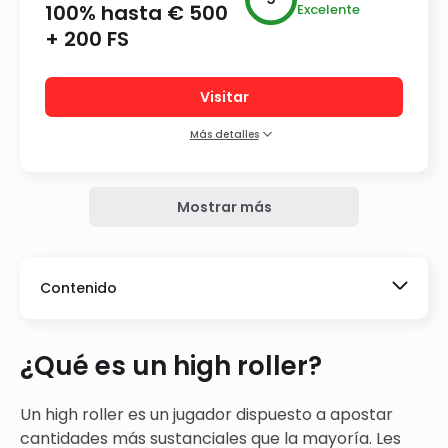
100% hasta € 500
Excelente
+ 200 FS
Visitar
Más detalles
Características del casino:
Sección de apuestas deportivas
Club Vip
Mostrar más
Más de 11000 juegos
Medios de Pago:
Contenido
5+
Los mejores casinos high roller de Uruguay
¿Qué es un high roller?
¿Qué es un high roller?
¿Qué es un bono high roller?
Un high roller es un jugador dispuesto a apostar
¿Cómo funcionan los bonos High Roller?
cantidades más sustanciales que la mayoría. Les