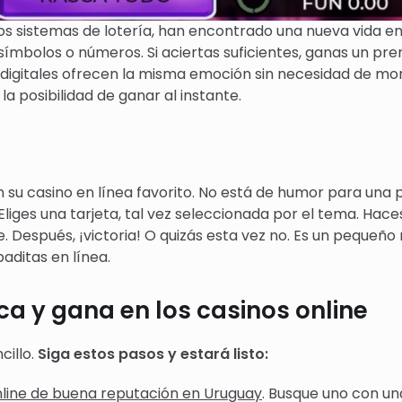
os sistemas de lotería, han encontrado una nueva vida en
símbolos o números. Si aciertas suficientes, ganas un prem
nes digitales ofrecen la misma emoción sin necesidad de m
a posibilidad de ganar al instante.
n su casino en línea favorito. No está de humor para una 
 Eliges una tarjeta, tal vez seleccionada por el tema. Haces
e. Después, ¡victoria! O quizás esta vez no. Es un peque
aditas en línea.
ca y gana en los casinos online
cillo.
Siga estos pasos y estará listo:
nline de buena reputación en Uruguay
. Busque uno con u