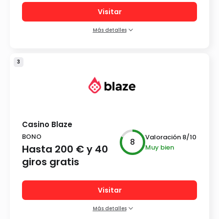
Visitar
Más detalles
Características del casino:
Grande variedade de jogos
3
Jogos com dealer ao vivo
disponíveis
Aceita criptomoeda
Medios de Pago:
Casino Blaze
30+
BONO
Valoración
8
/10
8
Hasta 200 € y 40
Muy bien
giros gratis
Visitar
Más detalles
Características del casino: