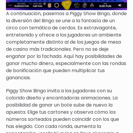
A continuación, pasemos a Piggy Show Bingo, donde
la diversión del Bingo se une a la fantasía de un
circo con temática de cerdos. Es extravagante,
entretenido y ofrece a los jugadores un ambiente
completamente distinto al de los juegos de mesa
de casino más tradicionales. Pero no se deje
engañar por la fachada. Aquí hay posibilidades de
ganar mucho dinero, especialmente con las rondas
de bonificación que pueden multiplicar tus
ganancias.
Piggy Show Bingo invita a los jugadores con su
colorido diseño y encantadoras animaciones. La
posibilidad de ganar un bote sube de nuevo la
apuesta. Elige tus cartones y observa cómo los
números sorteados pueden coincidir con los que
has elegido. Con cada ronda, aumenta la