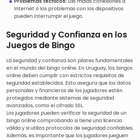
Problemas técnicos:
Las malas conexiones a
Internet o los problemas con los dispositivos
pueden interrumpir el juego.
Seguridad y Confianza en los
Juegos de Bingo
La seguridad y confianza son pilares fundamentales
en el mundo del bingo online. En Uruguay, los bingos
online deben cumplir con estrictos requisitos de
seguridad establecidos. Esto asegura que los datos
personales y financieros de los jugadores estén
protegidos mediante sistemas de seguridad
avanzados, como el cifrado SSL.
Los jugadores pueden verificar la seguridad de un
bingo online comprobando si tiene una licencia
válida y si utiliza protocolos de seguridad confiables.
Además, es importante que los jugadores jueguen