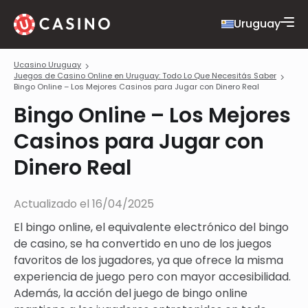
Uruguay
Ucasino Uruguay
Juegos de Casino Online en Uruguay: Todo Lo Que Necesitás Saber
Bingo Online – Los Mejores Casinos para Jugar con Dinero Real
Bingo Online – Los Mejores
Casinos para Jugar con
Dinero Real
Actualizado el
16/04/2025
El bingo online, el equivalente electrónico del bingo
de casino, se ha convertido en uno de los juegos
favoritos de los jugadores, ya que ofrece la misma
experiencia de juego pero con mayor accesibilidad.
Además, la acción del juego de bingo online