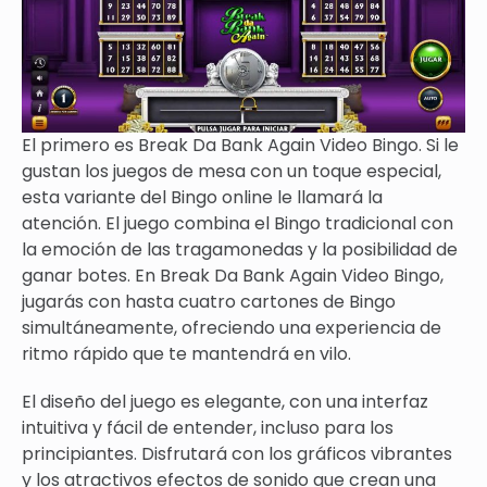
El primero es Break Da Bank Again Video Bingo. Si le
gustan los juegos de mesa con un toque especial,
esta variante del Bingo online le llamará la
atención. El juego combina el Bingo tradicional con
la emoción de las tragamonedas y la posibilidad de
ganar botes. En Break Da Bank Again Video Bingo,
jugarás con hasta cuatro cartones de Bingo
simultáneamente, ofreciendo una experiencia de
ritmo rápido que te mantendrá en vilo.
El diseño del juego es elegante, con una interfaz
intuitiva y fácil de entender, incluso para los
principiantes. Disfrutará con los gráficos vibrantes
y los atractivos efectos de sonido que crean una