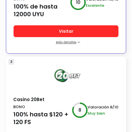
10
100% de hasta
Excelente
12000 UYU
Visitar
Más detalles
Características del casino:
Amplio catálogo de tragamonedas
2
Proveedores de software líderes
Múltiples opciones de pago
Medios de Pago:
40+
Casino 20Bet
BONO
Valoración
8
/10
8
100% hasta $120 +
Muy bien
120 FS