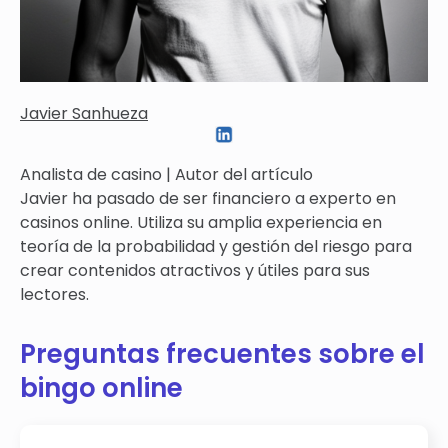
Javier Sanhueza
Analista de casino | Autor del artículo
Javier ha pasado de ser financiero a experto en
casinos online. Utiliza su amplia experiencia en
teoría de la probabilidad y gestión del riesgo para
crear contenidos atractivos y útiles para sus
lectores.
Preguntas frecuentes sobre el
bingo online