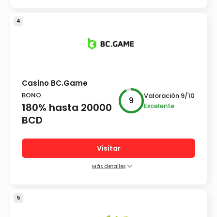
Interfaz fácil de usar
4
Amplia gama de juegos
Apuestas deportivas disponibles
Medios de Pago:
10+
Casino BC.Game
BONO
Valoración
9
/10
9
180% hasta 20000
Excelente
BCD
Visitar
Más detalles
Características del casino:
Buen software de casino
5
Juegos exclusivos
Promociones variadas