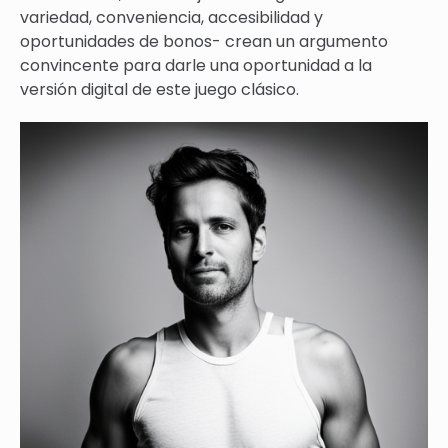
variedad, conveniencia, accesibilidad y
oportunidades de bonos- crean un argumento
convincente para darle una oportunidad a la
versión digital de este juego clásico.