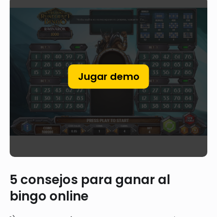
Jugar demo
5 consejos para ganar al
bingo online