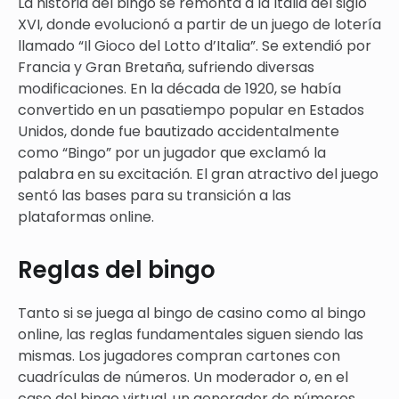
La historia del bingo se remonta a la Italia del siglo
XVI, donde evolucionó a partir de un juego de lotería
llamado “Il Gioco del Lotto d’Italia”. Se extendió por
Francia y Gran Bretaña, sufriendo diversas
modificaciones. En la década de 1920, se había
convertido en un pasatiempo popular en Estados
Unidos, donde fue bautizado accidentalmente
como “Bingo” por un jugador que exclamó la
palabra en su excitación. El gran atractivo del juego
sentó las bases para su transición a las
plataformas online.
Reglas del bingo
Tanto si se juega al bingo de casino como al bingo
online, las reglas fundamentales siguen siendo las
mismas. Los jugadores compran cartones con
cuadrículas de números. Un moderador o, en el
caso del bingo virtual, un generador de números