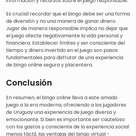
información y recursos sobre el juego responsable.
Es crucial recordar que el bingo debe ser una forma
de diversión y no una manera de ganar dinero.
Jugar de manera responsable implica no dejar que
el juego afecte negativamente la vida personal y
financiera. Establecer límites y ser consciente del
tiempo y dinero invertido en el juego son pasos
fundamentales para disfrutar de una experiencia
de bingo online segura y placentera.
Conclusión
En resumen, el bingo online lleva a este amado
juego a la era moderna, ofreciendo a los jugadores
de Uruguay una experiencia de juego diversa y
emocionante. Si bien es importante ser cauteloso
con los gastos y consciente de la experiencia social
menos táctil, las ventajas del bingo virtual -