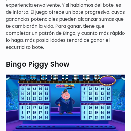
experiencia envolvente. Y si hablamos del bote, es
de infarto. El juego ofrece un bote progresivo, cuyas
ganancias potenciales pueden alcanzar sumas que
te cambiarán la vida. Para ganar, tiene que
completar un patrón de Bingo, y cuanto más rápido
lo haga, más posibilidades tendrá de ganar el
escurridizo bote.
Bingo Piggy Show