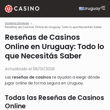
Uruguay
Ucasino Uruguay
Reseñas de Casinos Online en Uruguay: Todo lo que Necesitás Saber
Reseñas de Casinos
Online en Uruguay: Todo lo
que Necesitás Saber
Actualizado el
08/01/2026
Las
reseñas de casinos
te ayudan a elegir dónde
jugar online de forma segura en Uruguay.
Todas las Reseñas de Casinos
Online