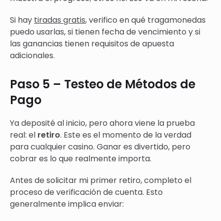
Si hay
tiradas gratis
, verifico en qué tragamonedas
puedo usarlas, si tienen fecha de vencimiento y si
las ganancias tienen requisitos de apuesta
adicionales.
Paso 5 – Testeo de Métodos de
Pago
Ya deposité al inicio, pero ahora viene la prueba
real: el
retiro
. Este es el momento de la verdad
para cualquier casino. Ganar es divertido, pero
cobrar es lo que realmente importa.
Antes de solicitar mi primer retiro, completo el
proceso de verificación de cuenta. Esto
generalmente implica enviar: