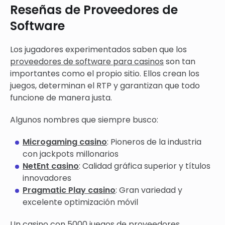
Reseñas de Proveedores de
Software
Los jugadores experimentados saben que los
proveedores de software para casinos
son tan
importantes como el propio sitio. Ellos crean los
juegos, determinan el RTP y garantizan que todo
funcione de manera justa.
Algunos nombres que siempre busco:
Microgaming casino
: Pioneros de la industria
con jackpots millonarios
NetEnt casino
: Calidad gráfica superior y títulos
innovadores
Pragmatic Play casino
: Gran variedad y
excelente optimización móvil
Un casino con 5000 juegos de proveedores