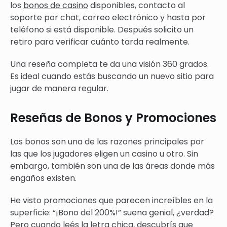
los
bonos de casino
disponibles, contacto al
soporte por chat, correo electrónico y hasta por
teléfono si está disponible. Después solicito un
retiro para verificar cuánto tarda realmente.
Una reseña completa te da una visión 360 grados.
Es ideal cuando estás buscando un nuevo sitio para
jugar de manera regular.
Reseñas de Bonos y Promociones
Los bonos son una de las razones principales por
las que los jugadores eligen un casino u otro. Sin
embargo, también son una de las áreas donde más
engaños existen.
He visto promociones que parecen increíbles en la
superficie: “¡Bono del 200%!” suena genial, ¿verdad?
Pero cuando leés la letra chica, descubrís que