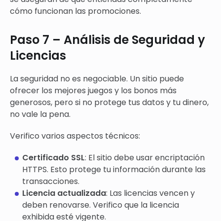
cómo funcionan las promociones.
Paso 7 – Análisis de Seguridad y
Licencias
La seguridad no es negociable. Un sitio puede
ofrecer los mejores juegos y los bonos más
generosos, pero si no protege tus datos y tu dinero,
no vale la pena.
Verifico varios aspectos técnicos:
Certificado SSL
: El sitio debe usar encriptación
HTTPS. Esto protege tu información durante las
transacciones.
Licencia actualizada
: Las licencias vencen y
deben renovarse. Verifico que la licencia
exhibida esté vigente.