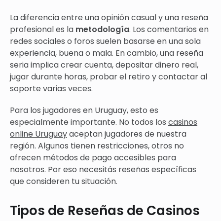
La diferencia entre una opinión casual y una reseña
profesional es la
metodología
. Los comentarios en
redes sociales o foros suelen basarse en una sola
experiencia, buena o mala. En cambio, una reseña
seria implica crear cuenta, depositar dinero real,
jugar durante horas, probar el retiro y contactar al
soporte varias veces.
Para los jugadores en Uruguay, esto es
especialmente importante. No todos los
casinos
online Uruguay
aceptan jugadores de nuestra
región. Algunos tienen restricciones, otros no
ofrecen métodos de pago accesibles para
nosotros. Por eso necesitás reseñas específicas
que consideren tu situación.
Tipos de Reseñas de Casinos