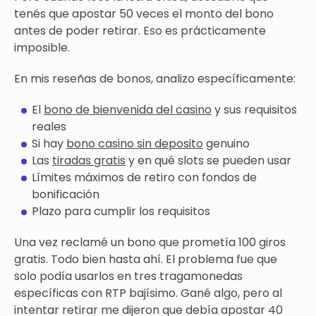
tenés que apostar 50 veces el monto del bono
antes de poder retirar. Eso es prácticamente
imposible.
En mis reseñas de bonos, analizo específicamente:
El
bono de bienvenida del casino
y sus requisitos
reales
Si hay
bono casino sin deposito
genuino
Las
tiradas gratis
y en qué slots se pueden usar
Límites máximos de retiro con fondos de
bonificación
Plazo para cumplir los requisitos
Una vez reclamé un bono que prometía 100 giros
gratis. Todo bien hasta ahí. El problema fue que
solo podía usarlos en tres tragamonedas
específicas con RTP bajísimo. Gané algo, pero al
intentar retirar me dijeron que debía apostar 40