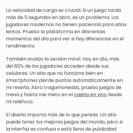
La velocidad de carga es crucial. Si un juego tarda
más de 5 segundos en abrir, es un problema. Los
jugadores modernos no tienen paciencia para sitios
lentos. Pruebo la plataforma en diferentes
momentos del día para ver si hay diferencias en el
rendimiento.
También evalúo la versión móvil. Hoy en día, más
del 60% de los jugadores acceden desde sus
celulares. Un sitio que no funciona bien en
smartphones pierde puntos automáticamente en
mi reseña. Abro tragamonedas, pruebo juegos de
mesa y hasta me meto en el
casino en vivo
desde
mi teléfono.
El diseño importa más de lo que pensás. Un sitio
puede tener los mejores juegos del mundo, pero si
la interfaz es confusa o está llena de publicidad