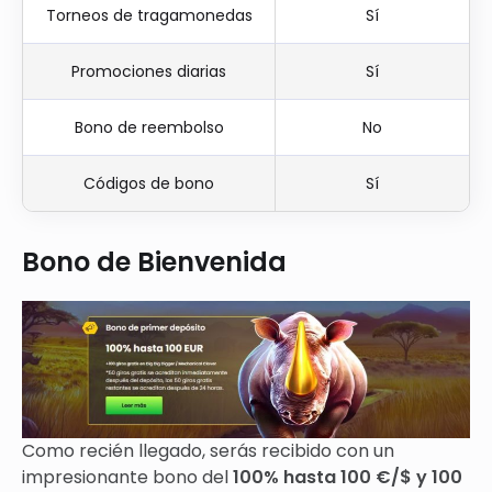
Torneos de tragamonedas
Sí
Promociones diarias
Sí
Bono de reembolso
No
Códigos de bono
Sí
Bono de Bienvenida
Como recién llegado, serás recibido con un
impresionante bono del
100% hasta 100 €/$ y 100