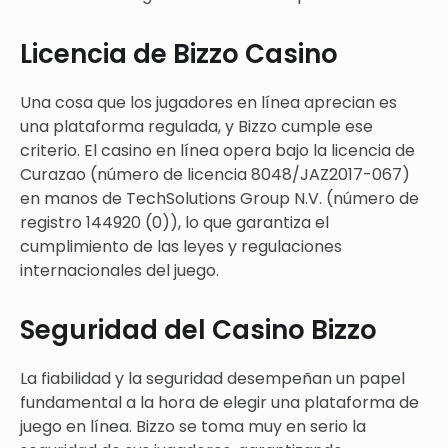
Licencia de Bizzo Casino
Una cosa que los jugadores en línea aprecian es
una plataforma regulada, y Bizzo cumple ese
criterio. El casino en línea opera bajo la licencia de
Curazao (número de licencia 8048/JAZ2017-067)
en manos de TechSolutions Group N.V. (número de
registro 144920 (0)), lo que garantiza el
cumplimiento de las leyes y regulaciones
internacionales del juego.
Seguridad del Casino Bizzo
La fiabilidad y la seguridad desempeñan un papel
fundamental a la hora de elegir una plataforma de
juego en línea. Bizzo se toma muy en serio la