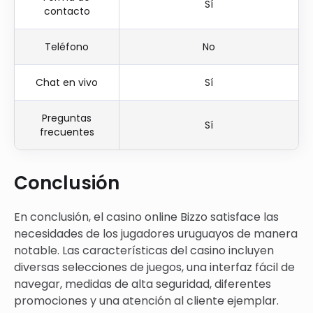
Sí
contacto
Teléfono
No
Chat en vivo
Sí
Preguntas
Sí
frecuentes
Conclusión
En conclusión, el casino online Bizzo satisface las
necesidades de los jugadores uruguayos de manera
notable. Las características del casino incluyen
diversas selecciones de juegos, una interfaz fácil de
navegar, medidas de alta seguridad, diferentes
promociones y una atención al cliente ejemplar.