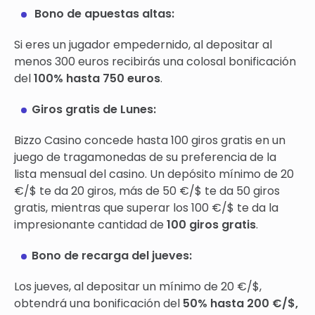
Bono de apuestas altas:
Si eres un jugador empedernido, al depositar al
menos 300 euros recibirás una colosal bonificación
del
100% hasta 750 euros
.
Giros gratis de Lunes:
Bizzo Casino concede hasta 100 giros gratis en un
juego de tragamonedas de su preferencia de la
lista mensual del casino. Un depósito mínimo de 20
€/$ te da 20 giros, más de 50 €/$ te da 50 giros
gratis, mientras que superar los 100 €/$ te da la
impresionante cantidad de
100 giros gratis
.
Bono de recarga del jueves:
Los jueves, al depositar un mínimo de 20 €/$,
obtendrá una bonificación del
50% hasta 200 €/$,