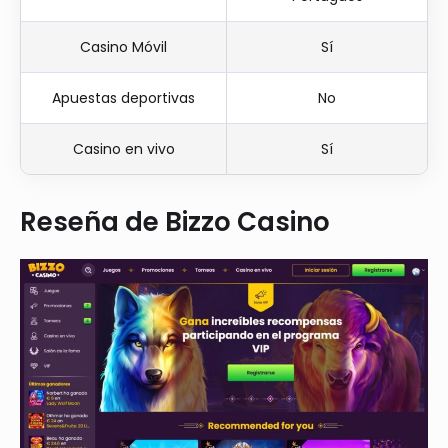
Casino Móvil
Sí
Apuestas deportivas
No
Casino en vivo
Sí
Reseña de Bizzo Casino