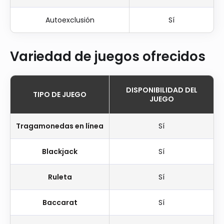
Autoexclusión
Sí
Variedad de juegos ofrecidos
DISPONIBILIDAD DEL
TIPO DE JUEGO
JUEGO
Tragamonedas en línea
Sí
Blackjack
Sí
Ruleta
Sí
Baccarat
Sí