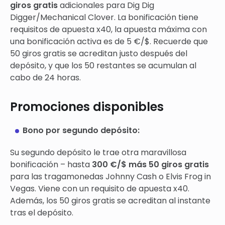
giros gratis
adicionales para Dig Dig
Digger/Mechanical Clover. La bonificación tiene
requisitos de apuesta x40, la apuesta máxima con
una bonificación activa es de 5 €/$. Recuerde que
50 giros gratis se acreditan justo después del
depósito, y que los 50 restantes se acumulan al
cabo de 24 horas.
Promociones disponibles
Bono por segundo depósito:
Su segundo depósito le trae otra maravillosa
bonificación – hasta
300 €/$ más 50 giros gratis
para las tragamonedas Johnny Cash o Elvis Frog in
Vegas. Viene con un requisito de apuesta x40.
Además, los 50 giros gratis se acreditan al instante
tras el depósito.