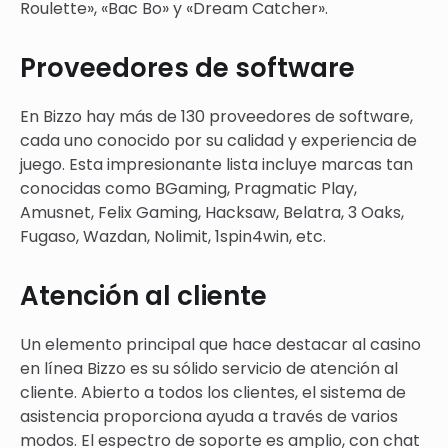
Roulette», «Bac Bo» y «Dream Catcher».
Proveedores de software
En Bizzo hay más de 130 proveedores de software,
cada uno conocido por su calidad y experiencia de
juego. Esta impresionante lista incluye marcas tan
conocidas como BGaming, Pragmatic Play,
Amusnet, Felix Gaming, Hacksaw, Belatra, 3 Oaks,
Fugaso, Wazdan, Nolimit, 1spin4win, etc.
Atención al cliente
Un elemento principal que hace destacar al casino
en línea Bizzo es su sólido servicio de atención al
cliente. Abierto a todos los clientes, el sistema de
asistencia proporciona ayuda a través de varios
modos. El espectro de soporte es amplio, con chat