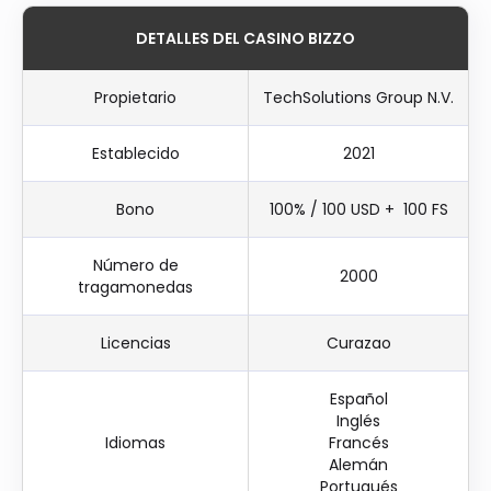
Preguntas frecuentes sobre casino Bizzo
DETALLES DEL CASINO BIZZO
Propietario
TechSolutions Group N.V.
Establecido
2021
Bono
100% / 100 USD + 100 FS
Número de
2000
tragamonedas
Licencias
Curazao
Español
Inglés
Idiomas
Francés
Alemán
Portugués