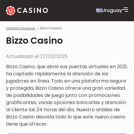
Uruguay
Ucasino Uruguay
Bizzo Casino
Bizzo Casino
Actualizado el
27/02/2025
Bizzo Casino, que abrió sus puertas virtuales en 2021,
ha captado rápidamente la atención de los
jugadores en línea. Todo en una plataforma segura
y protegida, Bizzo Casino ofrece una gran variedad
de posibilidades de juego junto con promociones
gratificantes, varias opciones bancarias y atención
al cliente las 24 horas del día. Nuestro análisis de
Bizzo Casino desvela todo lo que este nuevo casino
tiene que ofrecer.