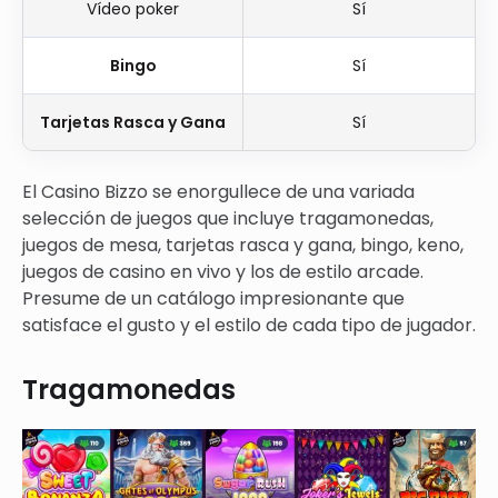
Vídeo poker
Sí
Bingo
Sí
Tarjetas Rasca y Gana
Sí
El Casino Bizzo se enorgullece de una variada
selección de juegos que incluye tragamonedas,
juegos de mesa, tarjetas rasca y gana, bingo, keno,
juegos de casino en vivo y los de estilo arcade.
Presume de un catálogo impresionante que
satisface el gusto y el estilo de cada tipo de jugador.
Tragamonedas