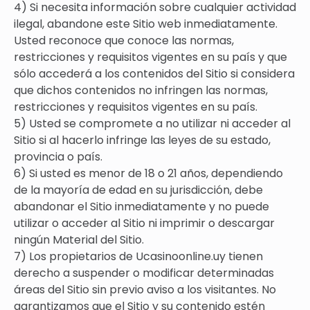
Si necesita información sobre cualquier actividad
ilegal, abandone este Sitio web inmediatamente.
Usted reconoce que conoce las normas,
restricciones y requisitos vigentes en su país y que
sólo accederá a los contenidos del Sitio si considera
que dichos contenidos no infringen las normas,
restricciones y requisitos vigentes en su país.
Usted se compromete a no utilizar ni acceder al
Sitio si al hacerlo infringe las leyes de su estado,
provincia o país.
Si usted es menor de 18 o 21 años, dependiendo
de la mayoría de edad en su jurisdicción, debe
abandonar el Sitio inmediatamente y no puede
utilizar o acceder al Sitio ni imprimir o descargar
ningún Material del Sitio.
Los propietarios de Ucasinoonline.uy tienen
derecho a suspender o modificar determinadas
áreas del Sitio sin previo aviso a los visitantes. No
garantizamos que el Sitio y su contenido estén