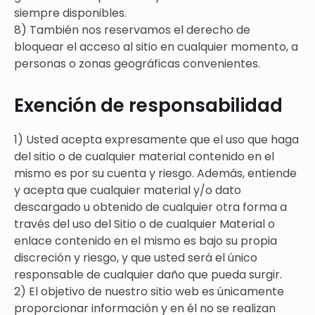
siempre disponibles.
También nos reservamos el derecho de
bloquear el acceso al sitio en cualquier momento, a
personas o zonas geográficas convenientes.
Exención de responsabilidad
Usted acepta expresamente que el uso que haga
del sitio o de cualquier material contenido en el
mismo es por su cuenta y riesgo. Además, entiende
y acepta que cualquier material y/o dato
descargado u obtenido de cualquier otra forma a
través del uso del Sitio o de cualquier Material o
enlace contenido en el mismo es bajo su propia
discreción y riesgo, y que usted será el único
responsable de cualquier daño que pueda surgir.
El objetivo de nuestro sitio web es únicamente
proporcionar información y en él no se realizan