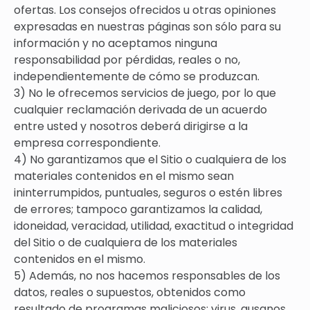
ofertas. Los consejos ofrecidos u otras opiniones
expresadas en nuestras páginas son sólo para su
información y no aceptamos ninguna
responsabilidad por pérdidas, reales o no,
independientemente de cómo se produzcan.
No le ofrecemos servicios de juego, por lo que
cualquier reclamación derivada de un acuerdo
entre usted y nosotros deberá dirigirse a la
empresa correspondiente.
No garantizamos que el Sitio o cualquiera de los
materiales contenidos en el mismo sean
ininterrumpidos, puntuales, seguros o estén libres
de errores; tampoco garantizamos la calidad,
idoneidad, veracidad, utilidad, exactitud o integridad
del Sitio o de cualquiera de los materiales
contenidos en el mismo.
Además, no nos hacemos responsables de los
datos, reales o supuestos, obtenidos como
resultado de programas maliciosos: virus, gusanos,