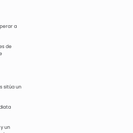
uperar a
es de
e
s sitúa un
diata
 y un