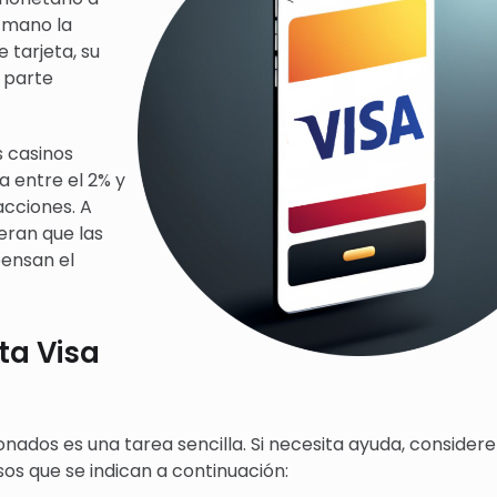
 mano la
 tarjeta, su
 parte
 casinos
 entre el 2% y
sacciones. A
eran que las
ensan el
ta Visa
onados es una tarea sencilla. Si necesita ayuda, consider
os que se indican a continuación: