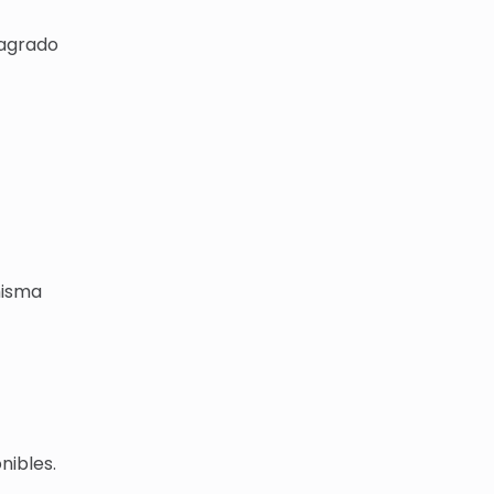
 agrado
misma
nibles.