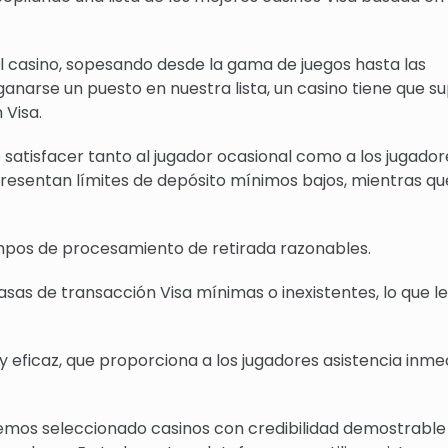
el casino, sopesando desde la gama de juegos hasta las
 ganarse un puesto en nuestra lista, un casino tiene que s
 Visa.
 satisfacer tanto al jugador ocasional como a los jugador
resentan límites de depósito mínimos bajos, mientras qu
mpos de procesamiento de retirada razonables.
as de transacción Visa mínimas o inexistentes, lo que le
 y eficaz, que proporciona a los jugadores asistencia inme
 hemos seleccionado casinos con credibilidad demostrable