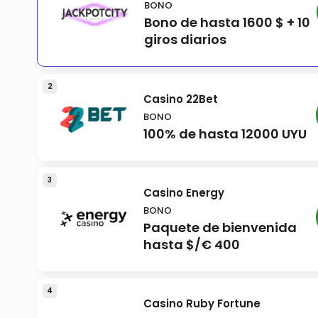
BONO
Bono de hasta 1600 $ + 10
giros diarios
Características del casino:
Certificado eCOGRA
2
Enormes jackpots progresivos
Casino 22Bet
Buenos juegos con crupier en vivo
BONO
100% de hasta 12000 UYU
Características del casino:
Amplio catálogo de tragamonedas
3
Proveedores de software líderes
Casino Energy
Múltiples opciones de pago
BONO
Paquete de bienvenida
hasta $/€ 400
Características del casino:
Populares máquinas tragamonedas
4
con bote progresivo
Casino Ruby Fortune
Amplia variedad de juegos con