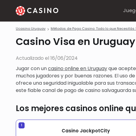
Jueg
Ucasino Uruguay
Métodos de Pago Casino: Todo lo que Necesitás 
Casino Visa en Uruguay
Actualizado el
16/06/2024
Jugar con un
casino online en Uruguay
que acepte 
muchos jugadores y por buenas razones. El uso de
ofrece una seguridad inigualable para sus transac
este fiable canal de pago de casino salvaguarda sus
Los mejores casinos online q
1
Casino JackpotCity