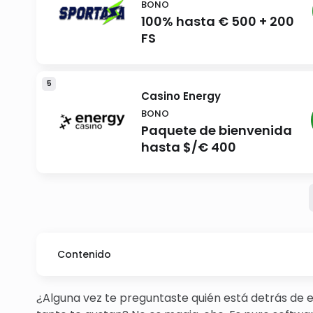
BONO
100% hasta € 500 + 200
FS
Características del casino:
Sección de apuestas deportivas
5
Club Vip
Casino Energy
Más de 11000 juegos
BONO
Paquete de bienvenida
hasta $/€ 400
Características del casino:
Populares máquinas tragamonedas
con bote progresivo
Amplia variedad de juegos con
crupier en vivo
Deportes virtuales
Contenido
Casinos Online en Uruguay con la Mejor Selección 
¿Alguna vez te preguntaste quién está detrás de 
Proveedores de Software en Casinos Online en Uru