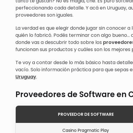
tanto te gustan? No es magia, che. Es puro softw
perfeccionando cada detalle. Y acá en Uruguay, au
¿Qué es el Casino Software y Por Qué Debería Impo
proveedores son iguales.
Cómo Funciona el Software de Casino Online: La Tec
La verdad es que elegir donde jugar sin conocer a
Los Mejores Proveedores de Software de Casino Di
quién lo fabricó. Podés terminar con algo bueno…
Tipos de Juegos que Crean los Proveedores de Sof
donde vas a descubrir todo sobre los
proveedore
Cómo Elegir el Mejor Proveedor de Software para Tu
funcionan sus productos y cuáles son los mejores 
La Diferencia Entre Proveedores de Juegos y Plata
Te voy a contar desde lo más básico hasta detalle
Tecnología y Seguridad: Lo Que Pasa Detrás de Es
vacío. Solo información práctica para que sepas
Uruguay
.
Software de Casino Optimizado para Dispositivos M
El Futuro del Casino Software: Tendencias Para 2026
Proveedores de Software en 
Conclusión: Elegí Casino Software de Calidad en U
Preguntas Frecuentes sobre Proveedores de Softw
PROVEEDOR DE SOFTWARE
Casino Pragmatic Play