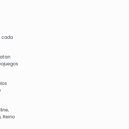
, cada
ratan
eojuegos
ulos
ó
ine,
, Reino