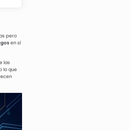
tas pero
egos
en sí
e las
o lo que
recen