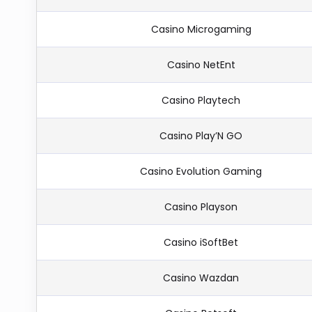
Casino Microgaming
Casino NetEnt
Casino Playtech
Casino Play’N GO
Casino Evolution Gaming
Casino Playson
Casino iSoftBet
Casino Wazdan