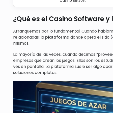
Casino Betsoft
¿Qué es el Casino Software y
Arranquemos por lo fundamental. Cuando habla
relacionadas: la
plataforma
donde opera el sitio (
mismos.
La mayoría de las veces, cuando decimos “proveed
empresas que crean los juegos. Ellos son los estudi
ves en pantalla. La plataforma suele ser algo a
soluciones completas.