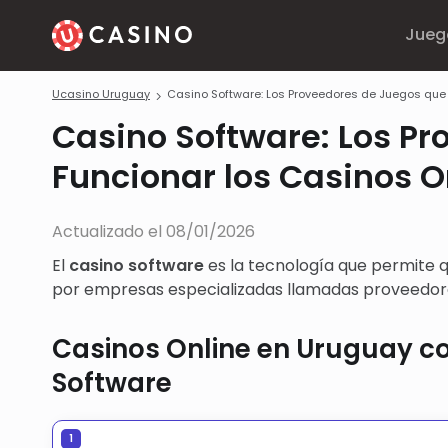
Jueg
Ucasino Uruguay
Casino Software: Los Proveedores de Juegos que
Casino Software: Los P
Funcionar los Casinos O
Actualizado el
08/01/2026
El
casino software
es la tecnología que permite q
por empresas especializadas llamadas proveedor
Casinos Online en Uruguay co
Software
1