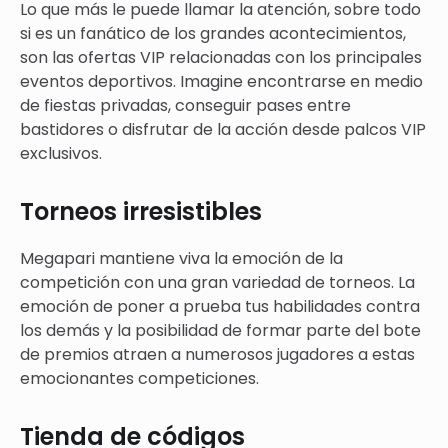
Lo que más le puede llamar la atención, sobre todo
si es un fanático de los grandes acontecimientos,
son las ofertas VIP relacionadas con los principales
eventos deportivos. Imagine encontrarse en medio
de fiestas privadas, conseguir pases entre
bastidores o disfrutar de la acción desde palcos VIP
exclusivos.
Torneos irresistibles
Megapari mantiene viva la emoción de la
competición con una gran variedad de torneos. La
emoción de poner a prueba tus habilidades contra
los demás y la posibilidad de formar parte del bote
de premios atraen a numerosos jugadores a estas
emocionantes competiciones.
Tienda de códigos