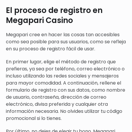
El proceso de registro en
Megapari Casino
Megapari cree en hacer las cosas tan accesibles
como sea posible para sus usuarios, como se refleja
en su proceso de registro fácil de usar.
En primer lugar, elige el método de registro que
prefieras, ya sea por teléfono, correo electrónico o
incluso utilizando las redes sociales y mensajeros
para mayor comodidad. A continuación, rellene el
formulario de registro con sus datos, como nombre
de usuario, contraseña, dirección de correo
electrónico, divisa preferida y cualquier otra
información necesaria. No olvides utilizar tu código
promocional si lo tienes.
Por último, no dejes de elegir tu bono. Megapari