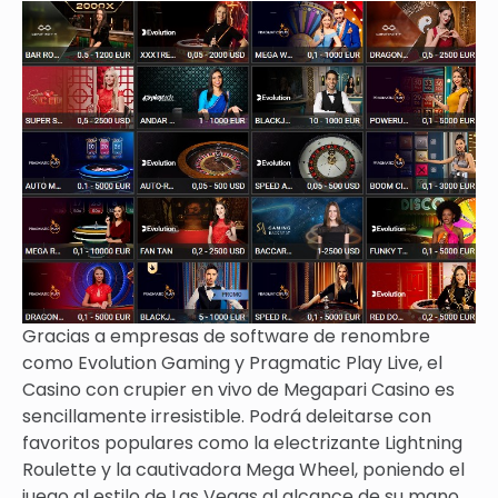
Gracias a empresas de software de renombre
como Evolution Gaming y Pragmatic Play Live, el
Casino con crupier en vivo de Megapari Casino es
sencillamente irresistible. Podrá deleitarse con
favoritos populares como la electrizante Lightning
Roulette y la cautivadora Mega Wheel, poniendo el
juego al estilo de Las Vegas al alcance de su mano.