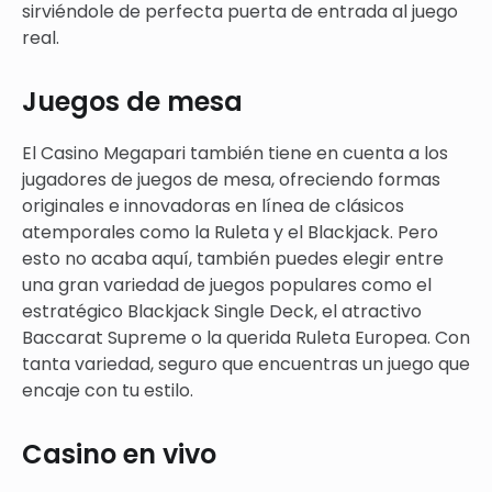
sirviéndole de perfecta puerta de entrada al juego
real.
Juegos de mesa
El Casino Megapari también tiene en cuenta a los
jugadores de juegos de mesa, ofreciendo formas
originales e innovadoras en línea de clásicos
atemporales como la Ruleta y el Blackjack. Pero
esto no acaba aquí, también puedes elegir entre
una gran variedad de juegos populares como el
estratégico Blackjack Single Deck, el atractivo
Baccarat Supreme o la querida Ruleta Europea. Con
tanta variedad, seguro que encuentras un juego que
encaje con tu estilo.
Casino en vivo