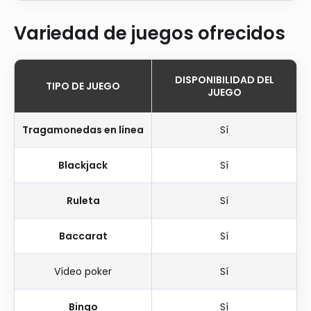
Variedad de juegos ofrecidos
DISPONIBILIDAD DEL
TIPO DE JUEGO
JUEGO
Tragamonedas en línea
Sí
Blackjack
Sí
Ruleta
Sí
Baccarat
Sí
Vídeo poker
Sí
Bingo
Sí