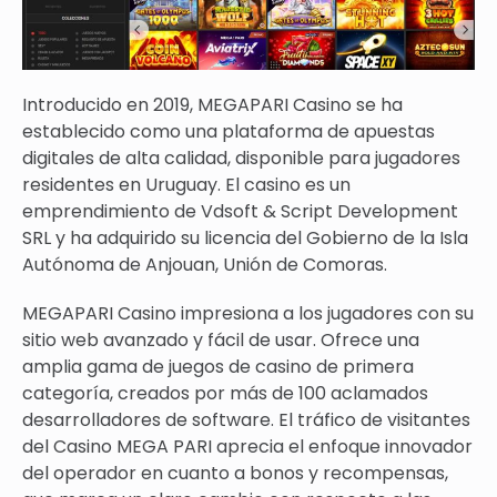
Introducido en 2019, MEGAPARI Casino se ha
establecido como una plataforma de apuestas
digitales de alta calidad, disponible para jugadores
residentes en Uruguay. El casino es un
emprendimiento de Vdsoft & Script Development
SRL y ha adquirido su licencia del Gobierno de la Isla
Autónoma de Anjouan, Unión de Comoras.
MEGAPARI Casino impresiona a los jugadores con su
sitio web avanzado y fácil de usar. Ofrece una
amplia gama de juegos de casino de primera
categoría, creados por más de 100 aclamados
desarrolladores de software. El tráfico de visitantes
del Casino MEGA PARI aprecia el enfoque innovador
del operador en cuanto a bonos y recompensas,