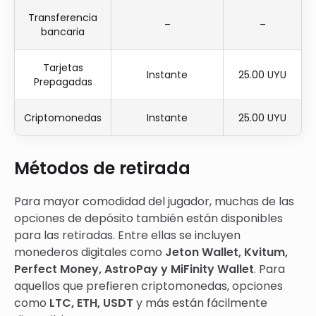
Transferencia
–
–
bancaria
Tarjetas
Instante
25.00 UYU
Prepagadas
Criptomonedas
Instante
25.00 UYU
Métodos de retirada
Para mayor comodidad del jugador, muchas de las
opciones de depósito también están disponibles
para las retiradas. Entre ellas se incluyen
monederos digitales como
Jeton Wallet, Kvitum,
Perfect Money, AstroPay y MiFinity Wallet
. Para
aquellos que prefieren criptomonedas, opciones
como
LTC, ETH, USDT
y más están fácilmente