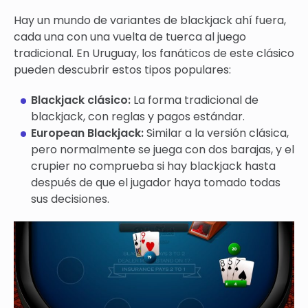
Hay un mundo de variantes de blackjack ahí fuera,
cada una con una vuelta de tuerca al juego
tradicional. En Uruguay, los fanáticos de este clásico
pueden descubrir estos tipos populares:
Blackjack clásico:
La forma tradicional de
blackjack, con reglas y pagos estándar.
European Blackjack:
Similar a la versión clásica,
pero normalmente se juega con dos barajas, y el
crupier no comprueba si hay blackjack hasta
después de que el jugador haya tomado todas
sus decisiones.