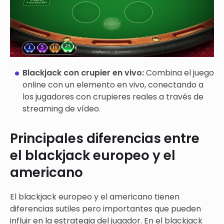
Blackjack con crupier en vivo:
Combina el juego
online con un elemento en vivo, conectando a
los jugadores con crupieres reales a través de
streaming de vídeo.
Principales diferencias entre
el blackjack europeo y el
americano
El blackjack europeo y el americano tienen
diferencias sutiles pero importantes que pueden
influir en la estrategia del jugador. En el blackjack