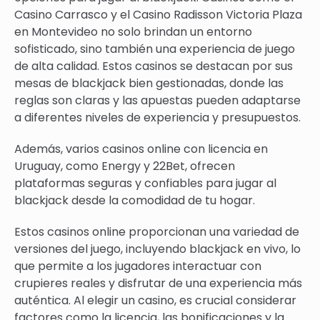
Casino Carrasco y el Casino Radisson Victoria Plaza
Historia del blackjack
en Montevideo no solo brindan un entorno
Reglas esenciales del blackjack
sofisticado, sino también una experiencia de juego
de alta calidad. Estos casinos se destacan por sus
Apuestas especiales en blackjack online
mesas de blackjack bien gestionadas, donde las
¿Cómo contar cartas en blackjack?
reglas son claras y las apuestas pueden adaptarse
a diferentes niveles de experiencia y presupuestos.
Estrategia básica para blackjack online
Tipos de blackjack
Además, varios casinos online con licencia en
Uruguay, como Energy y 22Bet, ofrecen
Principales diferencias entre el blackjack europeo y
plataformas seguras y confiables para jugar al
el americano
blackjack desde la comodidad de tu hogar.
Blackjack online gratis
Estos casinos online proporcionan una variedad de
Consejos para el blackjack online
versiones del juego, incluyendo blackjack en vivo, lo
Ventajas y desventajas del blackjack online
que permite a los jugadores interactuar con
crupieres reales y disfrutar de una experiencia más
Los mejores juegos de blackjack online
auténtica. Al elegir un casino, es crucial considerar
Resumen
factores como la licencia, las bonificaciones y la