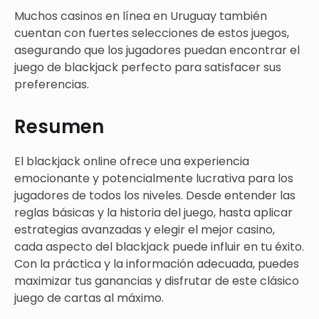
Muchos casinos en línea en Uruguay también
cuentan con fuertes selecciones de estos juegos,
asegurando que los jugadores puedan encontrar el
juego de blackjack perfecto para satisfacer sus
preferencias.
Resumen
El blackjack online ofrece una experiencia
emocionante y potencialmente lucrativa para los
jugadores de todos los niveles. Desde entender las
reglas básicas y la historia del juego, hasta aplicar
estrategias avanzadas y elegir el mejor casino,
cada aspecto del blackjack puede influir en tu éxito.
Con la práctica y la información adecuada, puedes
maximizar tus ganancias y disfrutar de este clásico
juego de cartas al máximo.