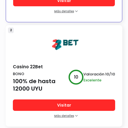
Visitar
Más detalles
Características del casino:
Populares máquinas tragamonedas
con bote progresivo
2
Amplia variedad de juegos con
crupier en vivo
Deportes virtuales
Medios de Pago:
Casino 22Bet
7+
BONO
Valoración
10
/10
10
100% de hasta
Excelente
12000 UYU
Visitar
Más detalles
Características del casino: