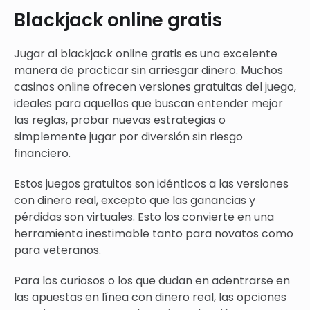
Blackjack online gratis
Jugar al blackjack online gratis es una excelente
manera de practicar sin arriesgar dinero. Muchos
casinos online ofrecen versiones gratuitas del juego,
ideales para aquellos que buscan entender mejor
las reglas, probar nuevas estrategias o
simplemente jugar por diversión sin riesgo
financiero.
Estos juegos gratuitos son idénticos a las versiones
con dinero real, excepto que las ganancias y
pérdidas son virtuales. Esto los convierte en una
herramienta inestimable tanto para novatos como
para veteranos.
Para los curiosos o los que dudan en adentrarse en
las apuestas en línea con dinero real, las opciones