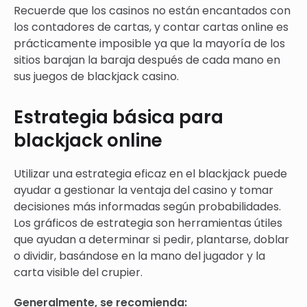
Recuerde que los casinos no están encantados con
los contadores de cartas, y contar cartas online es
prácticamente imposible ya que la mayoría de los
sitios barajan la baraja después de cada mano en
sus juegos de blackjack casino.
Estrategia básica para
blackjack online
Utilizar una estrategia eficaz en el blackjack puede
ayudar a gestionar la ventaja del casino y tomar
decisiones más informadas según probabilidades.
Los gráficos de estrategia son herramientas útiles
que ayudan a determinar si pedir, plantarse, doblar
o dividir, basándose en la mano del jugador y la
carta visible del crupier.
Generalmente, se recomienda: