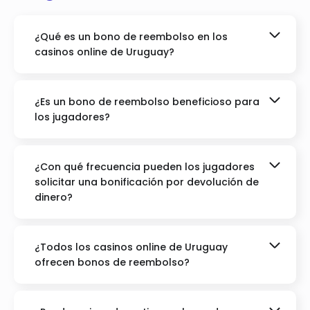
¿Qué es un bono de reembolso en los
casinos online de Uruguay?
Un bono de devolución es un porcentaje de
dinero que el casino devuelve a los jugadores que
¿Es un bono de reembolso beneficioso para
han perdido apuestas en un período
determinado.
los jugadores?
Sí, un bono de devolución puede reducir el dolor
de las pérdidas, ya que permite a los jugadores
¿Con qué frecuencia pueden los jugadores
recuperar una parte del dinero que han apostado.
solicitar una bonificación por devolución de
dinero?
La frecuencia depende de las políticas del casino;
algunos ofrecen bonos de devolución diarios o
¿Todos los casinos online de Uruguay
semanales, mientras que otros los ofrecen
mensualmente.
ofrecen bonos de reembolso?
No, no todos los casinos ofrecen este tipo de
bonos.