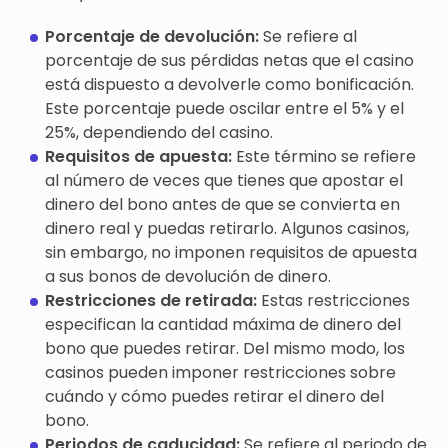
Porcentaje de devolución:
Se refiere al
porcentaje de sus pérdidas netas que el casino
está dispuesto a devolverle como bonificación.
Este porcentaje puede oscilar entre el 5% y el
25%, dependiendo del casino.
Requisitos de apuesta:
Este término se refiere
al número de veces que tienes que apostar el
dinero del bono antes de que se convierta en
dinero real y puedas retirarlo. Algunos casinos,
sin embargo, no imponen requisitos de apuesta
a sus bonos de devolución de dinero.
Restricciones de retirada:
Estas restricciones
especifican la cantidad máxima de dinero del
bono que puedes retirar. Del mismo modo, los
casinos pueden imponer restricciones sobre
cuándo y cómo puedes retirar el dinero del
bono.
Periodos de caducidad:
Se refiere al periodo de