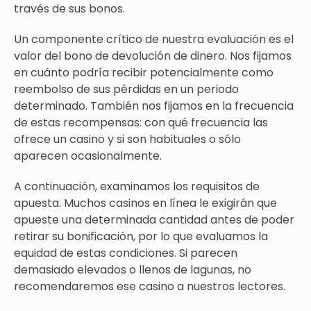
través de sus bonos.
Un componente crítico de nuestra evaluación es el
valor del bono de devolución de dinero. Nos fijamos
en cuánto podría recibir potencialmente como
reembolso de sus pérdidas en un periodo
determinado. También nos fijamos en la frecuencia
de estas recompensas: con qué frecuencia las
ofrece un casino y si son habituales o sólo
aparecen ocasionalmente.
A continuación, examinamos los requisitos de
apuesta. Muchos casinos en línea le exigirán que
apueste una determinada cantidad antes de poder
retirar su bonificación, por lo que evaluamos la
equidad de estas condiciones. Si parecen
demasiado elevados o llenos de lagunas, no
recomendaremos ese casino a nuestros lectores.