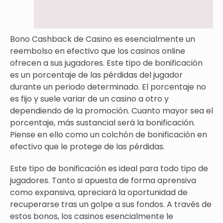
Bono Cashback de Casino es esencialmente un
reembolso en efectivo que los casinos online
ofrecen a sus jugadores. Este tipo de bonificación
es un porcentaje de las pérdidas del jugador
durante un periodo determinado. El porcentaje no
es fijo y suele variar de un casino a otro y
dependiendo de la promoción. Cuanto mayor sea el
porcentaje, más sustancial será la bonificación.
Piense en ello como un colchón de bonificación en
efectivo que le protege de las pérdidas.
Este tipo de bonificación es ideal para todo tipo de
jugadores. Tanto si apuesta de forma aprensiva
como expansiva, apreciará la oportunidad de
recuperarse tras un golpe a sus fondos. A través de
estos bonos, los casinos esencialmente le