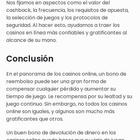
Nos fijamos en aspectos como el valor del
cashback, la frecuencia, los requisitos de apuesta,
la selección de juegos y los protocolos de
seguridad. Al hacer esto, ayudamos a traer los
casinos en línea más confiables y gratificantes al
alcance de su mano.
Conclusión
En el panorama de los casinos online, un bono de
reembolso puede ser una gran forma de
compensar cualquier pérdida y aumentar su
tiempo de juego. Le recompensa por su lealtad y su
juego continuo. Sin embargo, no todos los casinos
online son iguales, y algunos son mucho más
gratificantes que otros.
Un buen bono de devolución de dinero en los