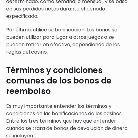
determinado, como semanal o mensual, y se basa
en sus pérdidas netas durante el periodo
especificado.
Por último, utilice su bonificación. Los bonos se
pueden utilizar para jugar a otros juegos o se
pueden retirar en efectivo, dependiendo de las
reglas del casino.
Términos y condiciones
comunes de los bonos de
reembolso
Es muy importante entender los términos y
condiciones de las bonificaciones de los casinos.
Entre los tres términos que hay que entender
cuando se trata de bonos de devolución de dinero
se incluyen: