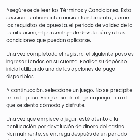
Asegúrese de leer los Términos y Condiciones. Esta
sección contiene información fundamental, como
los requisitos de apuesta, el periodo de validez de la
bonificación, el porcentaje de devolución y otras
condiciones que puedan aplicarse.
Una vez completado el registro, el siguiente paso es
ingresar fondos en su cuenta. Realice su depósito
inicial utilizando una de las opciones de pago
disponibles.
A continuación, seleccione un juego. No se precipite
en este paso. Asegúrese de elegir un juego con el
que se sienta cómodo y disfrute.
Una vez que empiece a jugar, esté atento a la
bonificación por devolución de dinero del casino.
Normalmente, se entrega después de un periodo