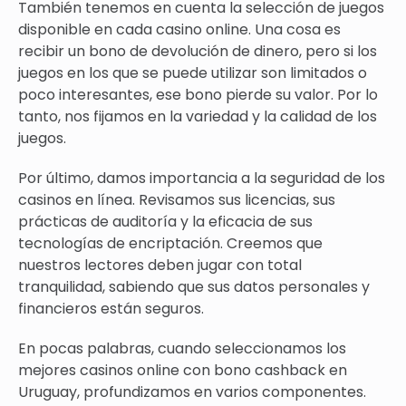
También tenemos en cuenta la selección de juegos
disponible en cada casino online. Una cosa es
recibir un bono de devolución de dinero, pero si los
juegos en los que se puede utilizar son limitados o
poco interesantes, ese bono pierde su valor. Por lo
tanto, nos fijamos en la variedad y la calidad de los
juegos.
Por último, damos importancia a la seguridad de los
casinos en línea. Revisamos sus licencias, sus
prácticas de auditoría y la eficacia de sus
tecnologías de encriptación. Creemos que
nuestros lectores deben jugar con total
tranquilidad, sabiendo que sus datos personales y
financieros están seguros.
En pocas palabras, cuando seleccionamos los
mejores casinos online con bono cashback en
Uruguay, profundizamos en varios componentes.