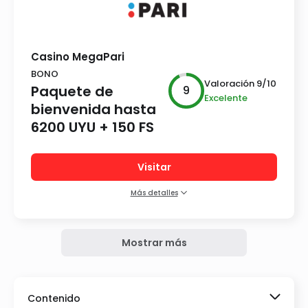
5+
Casino MegaPari
BONO
Valoración
9
/10
Paquete de
9
Excelente
bienvenida hasta
6200 UYU + 150 FS
Visitar
Más detalles
Características del casino:
Fantástica variedad de ofertas
Opciones de pago seguras
Mostrar más
Proveedores líderes de software
Medios de Pago:
Contenido