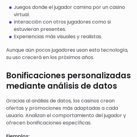
Juegos donde el jugador camina por un casino
virtual.
Interacción con otros jugadores como si
estuvieran presentes.
Experiencias más visuales y realistas.
Aunque aún pocos jugadores usan esta tecnología,
su uso crecerá en los próximos años.
Bonificaciones personalizadas
mediante análisis de datos
Gracias al análisis de datos, los casinos crean
ofertas y promociones más adaptadas a cada
usuario. Analizan el comportamiento del jugador y
ofrecen bonificaciones específicas.
Ejemplos: