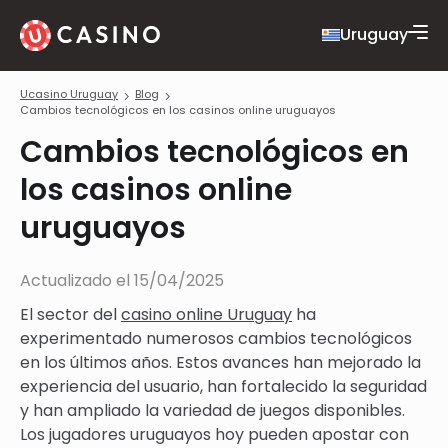
Uruguay
Ucasino Uruguay
Blog
Cambios tecnológicos en los casinos online uruguayos
Cambios tecnológicos en
los casinos online
uruguayos
Actualizado el
15/04/2025
El sector del
casino online Uruguay
ha
experimentado numerosos cambios tecnológicos
en los últimos años. Estos avances han mejorado la
experiencia del usuario, han fortalecido la seguridad
y han ampliado la variedad de juegos disponibles.
Los jugadores uruguayos hoy pueden apostar con