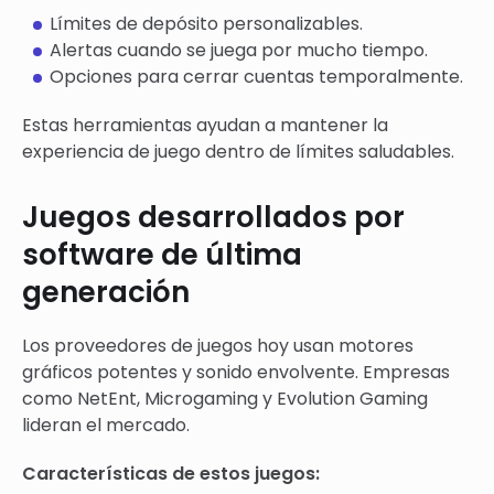
Límites de depósito personalizables.
Alertas cuando se juega por mucho tiempo.
Opciones para cerrar cuentas temporalmente.
Estas herramientas ayudan a mantener la
experiencia de juego dentro de límites saludables.
Juegos desarrollados por
software de última
generación
Los proveedores de juegos hoy usan motores
gráficos potentes y sonido envolvente. Empresas
como NetEnt, Microgaming y Evolution Gaming
lideran el mercado.
Características de estos juegos: