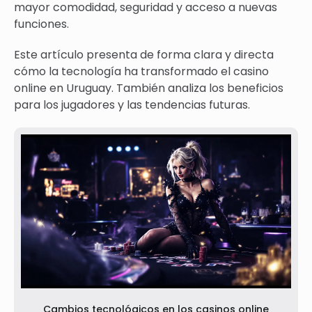
mayor comodidad, seguridad y acceso a nuevas
funciones.
Este artículo presenta de forma clara y directa
cómo la tecnología ha transformado el casino
online en Uruguay. También analiza los beneficios
para los jugadores y las tendencias futuras.
Cambios tecnológicos en los casinos online