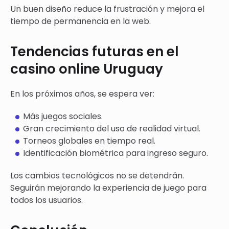
Un buen diseño reduce la frustración y mejora el
tiempo de permanencia en la web.
Tendencias futuras en el
casino online Uruguay
En los próximos años, se espera ver:
Más juegos sociales.
Gran crecimiento del uso de realidad virtual.
Torneos globales en tiempo real.
Identificación biométrica para ingreso seguro.
Los cambios tecnológicos no se detendrán.
Seguirán mejorando la experiencia de juego para
todos los usuarios.