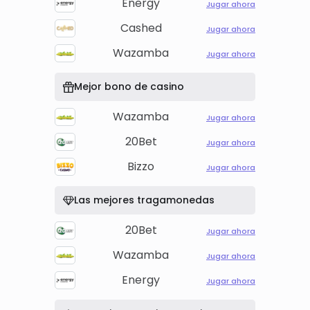
Energy
Jugar ahora
Cashed
Jugar ahora
Wazamba
Jugar ahora
Mejor bono de casino
Wazamba
Jugar ahora
20Bet
Jugar ahora
Bizzo
Jugar ahora
Las mejores tragamonedas
20Bet
Jugar ahora
Wazamba
Jugar ahora
Energy
Jugar ahora