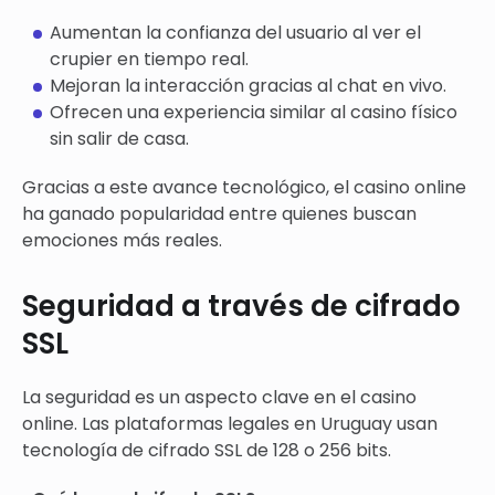
Aumentan la confianza del usuario al ver el
crupier en tiempo real.
Mejoran la interacción gracias al chat en vivo.
Ofrecen una experiencia similar al casino físico
sin salir de casa.
Gracias a este avance tecnológico, el casino online
ha ganado popularidad entre quienes buscan
emociones más reales.
Seguridad a través de cifrado
SSL
La seguridad es un aspecto clave en el casino
online. Las plataformas legales en Uruguay usan
tecnología de cifrado SSL de 128 o 256 bits.