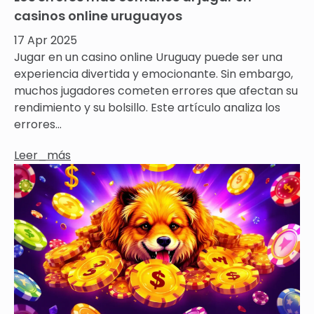
casinos online uruguayos
17 Apr 2025
Jugar en un casino online Uruguay puede ser una
experiencia divertida y emocionante. Sin embargo,
muchos jugadores cometen errores que afectan su
rendimiento y su bolsillo. Este artículo analiza los
errores...
Leer_más