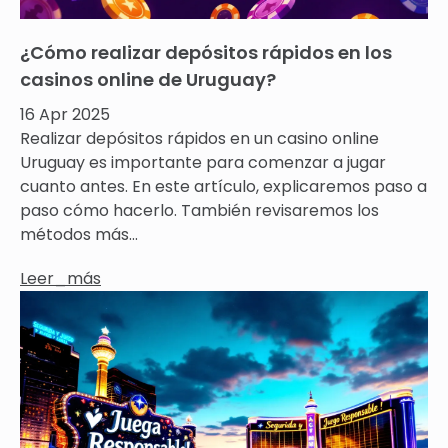
¿Cómo realizar depósitos rápidos en los
casinos online de Uruguay?
16 Apr 2025
Realizar depósitos rápidos en un casino online
Uruguay es importante para comenzar a jugar
cuanto antes. En este artículo, explicaremos paso a
paso cómo hacerlo. También revisaremos los
métodos más...
Leer_más