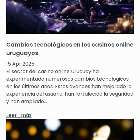
Cambios tecnológicos en los casinos online
uruguayos
15 Apr 2025
El sector del casino online Uruguay ha
experimentado numerosos cambios tecnológicos
en los últimos años. Estos avances han mejorado la
experiencia del usuario, han fortalecido la seguridad
y han ampliado...
Leer_más