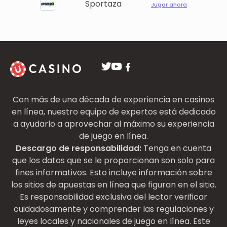
Sportaza
Jugar ahora
Con más de una década de experiencia en casinos
en línea, nuestro equipo de expertos está dedicado
a ayudarlo a aprovechar al máximo su experiencia
de juego en línea.
Descargo de responsabilidad:
Tenga en cuenta
que los datos que se le proporcionan son solo para
fines informativos. Esto incluye información sobre
los sitios de apuestas en línea que figuran en el sitio.
Es responsabilidad exclusiva del lector verificar
cuidadosamente y comprender las regulaciones y
leyes locales y nacionales de juego en línea. Este