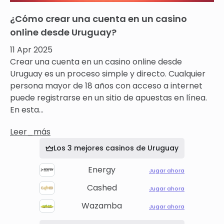
¿Cómo crear una cuenta en un casino
online desde Uruguay?
11 Apr 2025
Crear una cuenta en un casino online desde
Uruguay es un proceso simple y directo. Cualquier
persona mayor de 18 años con acceso a internet
puede registrarse en un sitio de apuestas en línea.
En esta...
Leer_más
Los 3 mejores casinos de Uruguay
Energy
Jugar ahora
Cashed
Jugar ahora
Wazamba
Jugar ahora