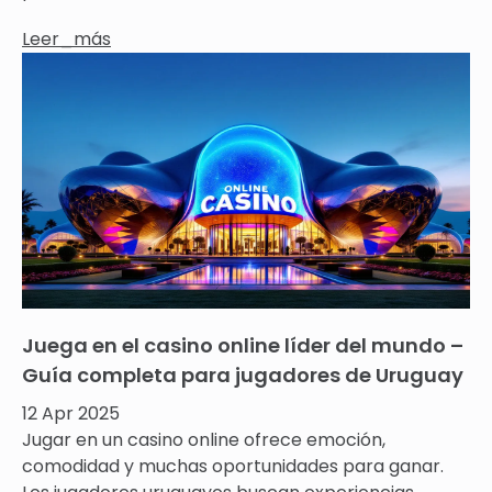
Leer_más
Juega en el casino online líder del mundo –
Guía completa para jugadores de Uruguay
12 Apr 2025
Jugar en un casino online ofrece emoción,
comodidad y muchas oportunidades para ganar.