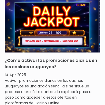
¿Cómo activar las promociones diarias en
los casinos uruguayos?
14 Apr 2025
Activar promociones diarias en los casinos
uruguayos es una acción sencilla si se sigue un
proceso claro. Este contenido explicará paso a
paso cómo acceder a estas ofertas en
plataformas de Casino Online...