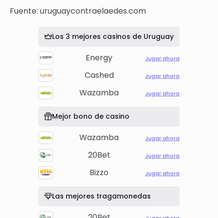
Fuente: uruguaycontraelaedes.com
Los 3 mejores casinos de Uruguay
Energy
Jugar ahora
Cashed
Jugar ahora
Wazamba
Jugar ahora
Mejor bono de casino
Wazamba
Jugar ahora
20Bet
Jugar ahora
Bizzo
Jugar ahora
Las mejores tragamonedas
20Bet
Jugar ahora