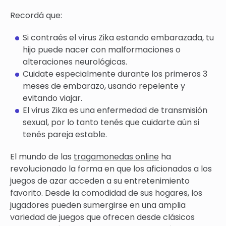
Recordá que:
Si contraés el virus Zika estando embarazada, tu
hijo puede nacer con malformaciones o
alteraciones neurológicas.
Cuidate especialmente durante los primeros 3
meses de embarazo, usando repelente y
evitando viajar.
El virus Zika es una enfermedad de transmisión
sexual, por lo tanto tenés que cuidarte aún si
tenés pareja estable.
El mundo de las
tragamonedas online
ha
revolucionado la forma en que los aficionados a los
juegos de azar acceden a su entretenimiento
favorito. Desde la comodidad de sus hogares, los
jugadores pueden sumergirse en una amplia
variedad de juegos que ofrecen desde clásicos