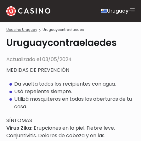
Uruguay
Ucasino Uruguay
Uruguaycontraelaedes
Uruguaycontraelaedes
Actualizado el
03/05/2024
MEDIDAS DE PREVENCIÓN
Da vuelta todos los recipientes con agua.
Usá repelente siempre.
Utilizá mosquiteros en todas las aberturas de tu
casa.
SÍNTOMAS
Virus Zika:
Erupciones en la piel. Fiebre leve.
Conjuntivitis. Dolores de cabeza y en las