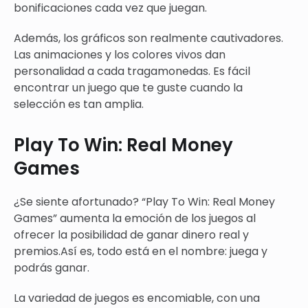
bonificaciones cada vez que juegan.
Además, los gráficos son realmente cautivadores.
Las animaciones y los colores vivos dan
personalidad a cada tragamonedas. Es fácil
encontrar un juego que te guste cuando la
selección es tan amplia.
Play To Win: Real Money
Games
¿Se siente afortunado? “Play To Win: Real Money
Games” aumenta la emoción de los juegos al
ofrecer la posibilidad de ganar dinero real y
premios.Así es, todo está en el nombre: juega y
podrás ganar.
La variedad de juegos es encomiable, con una