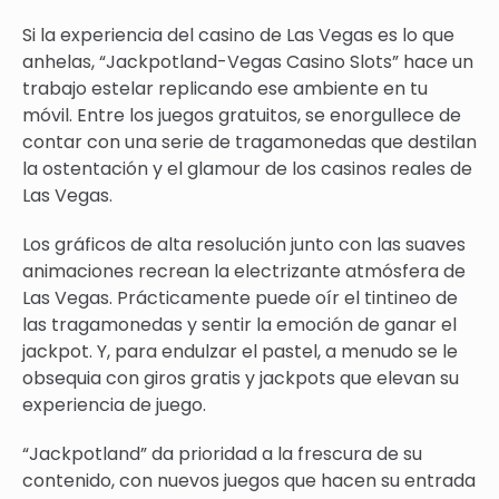
Si la experiencia del casino de Las Vegas es lo que
anhelas, “Jackpotland-Vegas Casino Slots” hace un
trabajo estelar replicando ese ambiente en tu
móvil. Entre los juegos gratuitos, se enorgullece de
contar con una serie de tragamonedas que destilan
la ostentación y el glamour de los casinos reales de
Las Vegas.
Los gráficos de alta resolución junto con las suaves
animaciones recrean la electrizante atmósfera de
Las Vegas. Prácticamente puede oír el tintineo de
las tragamonedas y sentir la emoción de ganar el
jackpot. Y, para endulzar el pastel, a menudo se le
obsequia con giros gratis y jackpots que elevan su
experiencia de juego.
“Jackpotland” da prioridad a la frescura de su
contenido, con nuevos juegos que hacen su entrada