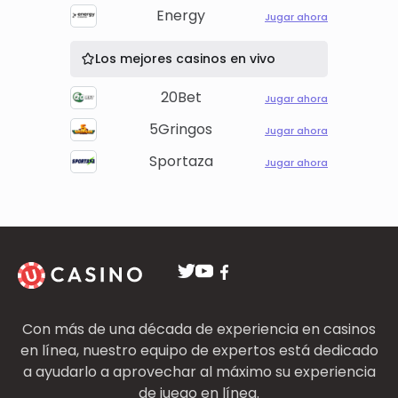
Energy
Jugar ahora
Los mejores casinos en vivo
20Bet
Jugar ahora
5Gringos
Jugar ahora
Sportaza
Jugar ahora
Con más de una década de experiencia en casinos
en línea, nuestro equipo de expertos está dedicado
a ayudarlo a aprovechar al máximo su experiencia
de juego en línea.