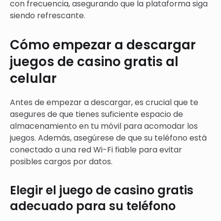
con frecuencia, asegurando que la plataforma siga
siendo refrescante.
Cómo empezar a descargar
juegos de casino gratis al
celular
Antes de empezar a descargar, es crucial que te
asegures de que tienes suficiente espacio de
almacenamiento en tu móvil para acomodar los
juegos. Además, asegúrese de que su teléfono está
conectado a una red Wi-Fi fiable para evitar
posibles cargos por datos.
Elegir el juego de casino gratis
adecuado para su teléfono