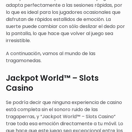
adapta perfectamente a las sesiones rápidas, por
lo que es ideal para los jugadores ocasionales que
disfrutan de rápidos estallidos de emoción. La
suerte puede cambiar con sólo deslizar el dedo por
la pantalla, lo que hace que volver al juego sea
irresistible.
A continuación, vamos al mundo de las
tragamonedas.
Jackpot World™ – Slots
Casino
Se podría decir que ninguna experiencia de casino
está completa sin el sonoro ruido de las
tragaperras, y “Jackpot World™ – Slots Casino”
trae toda esa emoción directamente a tu móvil. Lo
que hace que este juego sea excepcional entre los