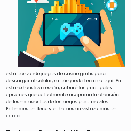
está buscando juegos de casino gratis para
descargar al celular, su búsqueda termina aquí. En
esta exhaustiva reseña, cubriré las principales
opciones que actualmente acaparan la atención
de los entusiastas de los juegos para móviles.
Entremos de lleno y echemos un vistazo más de
cerca.