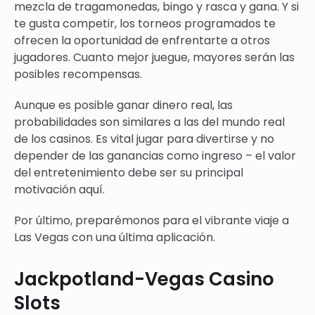
mezcla de tragamonedas, bingo y rasca y gana. Y si
te gusta competir, los torneos programados te
ofrecen la oportunidad de enfrentarte a otros
jugadores. Cuanto mejor juegue, mayores serán las
posibles recompensas.
Aunque es posible ganar dinero real, las
probabilidades son similares a las del mundo real
de los casinos. Es vital jugar para divertirse y no
depender de las ganancias como ingreso – el valor
del entretenimiento debe ser su principal
motivación aquí.
Por último, preparémonos para el vibrante viaje a
Las Vegas con una última aplicación.
Jackpotland-Vegas Casino
Slots