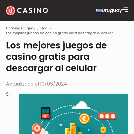
Uruguay
Ucasino Uruguay
Blog
Los mejores juegos de casino gratis para descargar al celular
Los mejores juegos de
casino gratis para
descargar al celular
Actualizado el
10/05/2024
Si