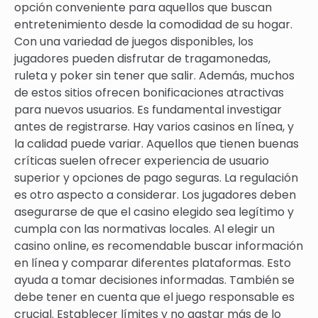
opción conveniente para aquellos que buscan
entretenimiento desde la comodidad de su hogar.
Con una variedad de juegos disponibles, los
jugadores pueden disfrutar de tragamonedas,
ruleta y poker sin tener que salir. Además, muchos
de estos sitios ofrecen bonificaciones atractivas
para nuevos usuarios. Es fundamental investigar
antes de registrarse. Hay varios casinos en línea, y
la calidad puede variar. Aquellos que tienen buenas
críticas suelen ofrecer experiencia de usuario
superior y opciones de pago seguras. La regulación
es otro aspecto a considerar. Los jugadores deben
asegurarse de que el casino elegido sea legítimo y
cumpla con las normativas locales. Al elegir un
casino online, es recomendable buscar información
en línea y comparar diferentes plataformas. Esto
ayuda a tomar decisiones informadas. También se
debe tener en cuenta que el juego responsable es
crucial. Establecer límites y no gastar más de lo