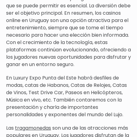
que se puede permitir es esencial. La diversión debe
ser el objetivo principal. En resumen, los casinos
online en Uruguay son una opción atractiva para el
entretenimiento, siempre que se tome el tiempo
necesario para hacer una elección bien informada.
Con el crecimiento de la tecnología, estas
plataformas continúan evolucionando, ofreciendo a
los jugadores nuevas oportunidades para disfrutar y
ganar en un entorno seguro.
En Luxury Expo Punta del Este habrá desfiles de
modas, catas de Habanos, Catas de Relojes, Catas
de Vinos, Test Drive Car, Paseos en Helicópteros,
Música en vivo, etc. También contaremos con la
presentación y charla de importantes
personalidades y exponentes del mundo del Lujo.
Las
tragamonedas
son una de las atracciones más
populares en Uruguay. Los jugadores disfrutan de la