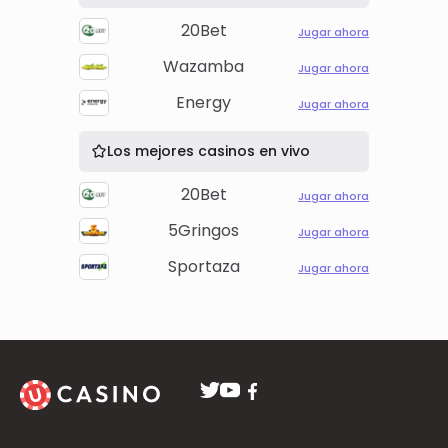
20Bet
Jugar ahora
Wazamba
Jugar ahora
Energy
Jugar ahora
Los mejores casinos en vivo
20Bet
Jugar ahora
5Gringos
Jugar ahora
Sportaza
Jugar ahora