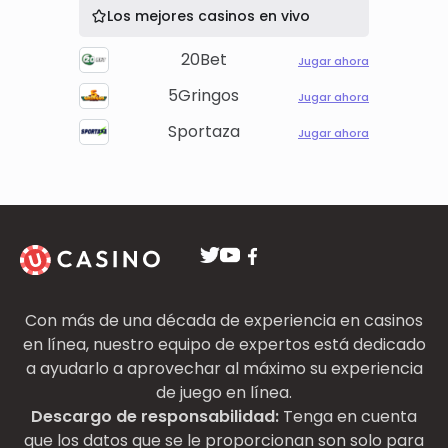
Los mejores casinos en vivo
20Bet
Jugar ahora
5Gringos
Jugar ahora
Sportaza
Jugar ahora
Con más de una década de experiencia en casinos
en línea, nuestro equipo de expertos está dedicado
a ayudarlo a aprovechar al máximo su experiencia
de juego en línea.
Descargo de responsabilidad:
Tenga en cuenta
que los datos que se le proporcionan son solo para