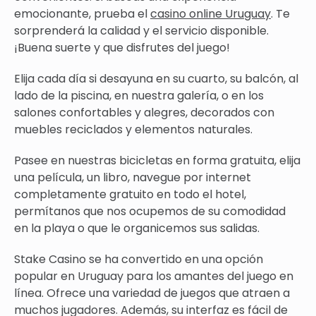
emocionante, prueba el
casino online Uruguay
. Te
sorprenderá la calidad y el servicio disponible.
¡Buena suerte y que disfrutes del juego!
Elija cada día si desayuna en su cuarto, su balcón, al
lado de la piscina, en nuestra galería, o en los
salones confortables y alegres, decorados con
muebles reciclados y elementos naturales.
Pasee en nuestras bicicletas en forma gratuita, elija
una película, un libro, navegue por internet
completamente gratuito en todo el hotel,
permítanos que nos ocupemos de su comodidad
en la playa o que le organicemos sus salidas.
Stake Casino se ha convertido en una opción
popular en Uruguay para los amantes del juego en
línea. Ofrece una variedad de juegos que atraen a
muchos jugadores. Además, su interfaz es fácil de