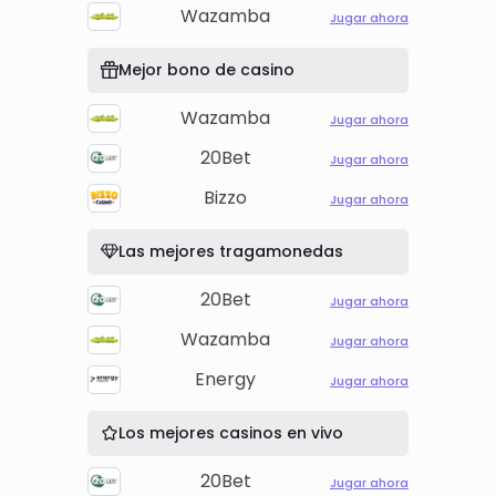
Wazamba
Jugar ahora
Mejor bono de casino
Wazamba
Jugar ahora
20Bet
Jugar ahora
Bizzo
Jugar ahora
Las mejores tragamonedas
20Bet
Jugar ahora
Wazamba
Jugar ahora
Energy
Jugar ahora
Los mejores casinos en vivo
20Bet
Jugar ahora