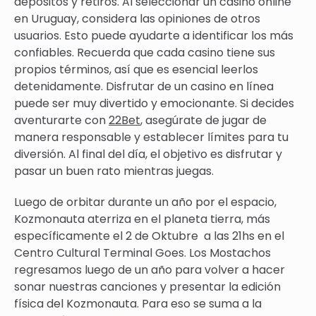
depósitos y retiros. Al seleccionar un casino online
en Uruguay, considera las opiniones de otros
usuarios. Esto puede ayudarte a identificar los más
confiables. Recuerda que cada casino tiene sus
propios términos, así que es esencial leerlos
detenidamente. Disfrutar de un casino en línea
puede ser muy divertido y emocionante. Si decides
aventurarte con
22Bet
, asegúrate de jugar de
manera responsable y establecer límites para tu
diversión. Al final del día, el objetivo es disfrutar y
pasar un buen rato mientras juegas.
Luego de orbitar durante un año por el espacio,
Kozmonauta aterriza en el planeta tierra, más
específicamente el 2 de Oktubre a las 21hs en el
Centro Cultural Terminal Goes. Los Mostachos
regresamos luego de un año para volver a hacer
sonar nuestras canciones y presentar la edición
física del Kozmonauta. Para eso se suma a la