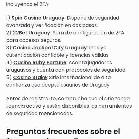
incluyendo el 2FA:
Spin Casino Uruguay
: Dispone de seguridad
avanzada y verificación en dos pasos.
22Bet Uruguay
: Permite configuración de 2FA
para accesos seguros.
Casino JackpotCity Uruguay
: Incluye
autenticación confiable y licencias válidas.
Casino Ruby Fortune
: Acepta jugadores
uruguayos y cuenta con protocolos de seguridad.
Casino Stake
: Sitio internacional de alta
confianza que acepta usuarios de Uruguay.
Antes de registrarte, comprueba que el sitio tenga
licencia activa y estén disponibles las herramientas
de seguridad mencionadas.
Preguntas frecuentes sobre el