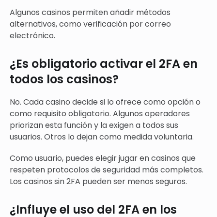
Algunos casinos permiten añadir métodos
alternativos, como verificación por correo
electrónico.
¿Es obligatorio activar el 2FA en
todos los casinos?
No. Cada casino decide si lo ofrece como opción o
como requisito obligatorio. Algunos operadores
priorizan esta función y la exigen a todos sus
usuarios. Otros lo dejan como medida voluntaria.
Como usuario, puedes elegir jugar en casinos que
respeten protocolos de seguridad más completos.
Los casinos sin 2FA pueden ser menos seguros.
¿Influye el uso del 2FA en los