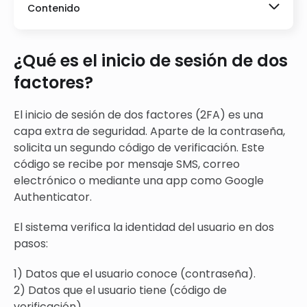
Contenido
¿Qué es el inicio de sesión de dos
factores?
El inicio de sesión de dos factores (2FA) es una
capa extra de seguridad. Aparte de la contraseña,
solicita un segundo código de verificación. Este
código se recibe por mensaje SMS, correo
electrónico o mediante una app como Google
Authenticator.
El sistema verifica la identidad del usuario en dos
pasos:
Datos que el usuario conoce (contraseña).
Datos que el usuario tiene (código de
verificación).