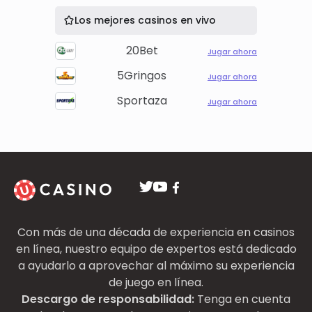
Los mejores casinos en vivo
20Bet
Jugar ahora
5Gringos
Jugar ahora
Sportaza
Jugar ahora
Con más de una década de experiencia en casinos
en línea, nuestro equipo de expertos está dedicado
a ayudarlo a aprovechar al máximo su experiencia
de juego en línea.
Descargo de responsabilidad:
Tenga en cuenta