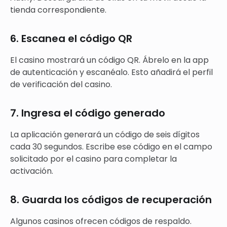
tienda correspondiente.
6. Escanea el código QR
El casino mostrará un código QR. Ábrelo en la app
de autenticación y escanéalo. Esto añadirá el perfil
de verificación del casino.
7. Ingresa el código generado
La aplicación generará un código de seis dígitos
cada 30 segundos. Escribe ese código en el campo
solicitado por el casino para completar la
activación.
8. Guarda los códigos de recuperación
Algunos casinos ofrecen códigos de respaldo.