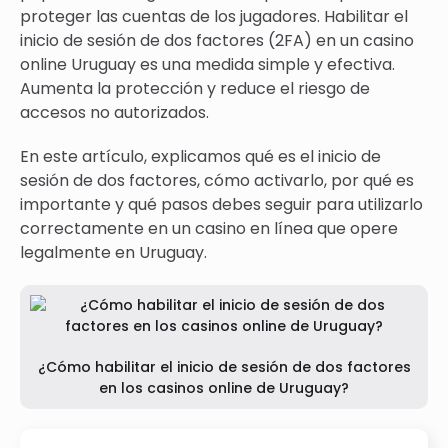
proteger las cuentas de los jugadores. Habilitar el
inicio de sesión de dos factores (2FA) en un casino
online Uruguay es una medida simple y efectiva.
Aumenta la protección y reduce el riesgo de
accesos no autorizados.
En este artículo, explicamos qué es el inicio de
sesión de dos factores, cómo activarlo, por qué es
importante y qué pasos debes seguir para utilizarlo
correctamente en un casino en línea que opere
legalmente en Uruguay.
¿Cómo habilitar el inicio de sesión de dos factores
en los casinos online de Uruguay?