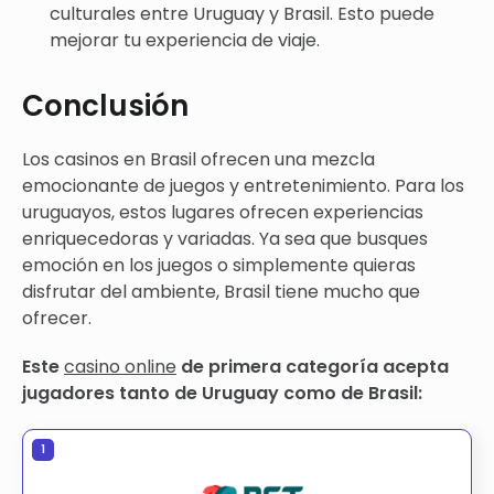
culturales entre Uruguay y Brasil. Esto puede
mejorar tu experiencia de viaje.
Conclusión
Los casinos en Brasil ofrecen una mezcla
emocionante de juegos y entretenimiento. Para los
uruguayos, estos lugares ofrecen experiencias
enriquecedoras y variadas. Ya sea que busques
emoción en los juegos o simplemente quieras
disfrutar del ambiente, Brasil tiene mucho que
ofrecer.
Este
casino online
de primera categoría acepta
jugadores tanto de Uruguay como de Brasil:
1