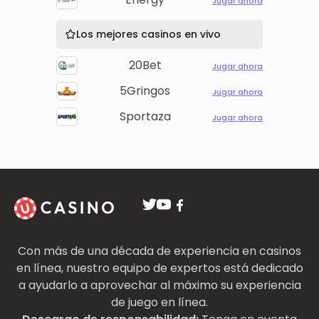
Jugar ahora
Los mejores casinos en vivo
20Bet
Jugar ahora
5Gringos
Jugar ahora
Sportaza
Jugar ahora
Con más de una década de experiencia en casinos
en línea, nuestro equipo de expertos está dedicado
a ayudarlo a aprovechar al máximo su experiencia
de juego en línea.