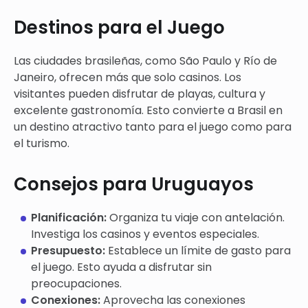
Destinos para el Juego
Las ciudades brasileñas, como São Paulo y Río de
Janeiro, ofrecen más que solo casinos. Los
visitantes pueden disfrutar de playas, cultura y
excelente gastronomía. Esto convierte a Brasil en
un destino atractivo tanto para el juego como para
el turismo.
Consejos para Uruguayos
Planificación:
Organiza tu viaje con antelación.
Investiga los casinos y eventos especiales.
Presupuesto:
Establece un límite de gasto para
el juego. Esto ayuda a disfrutar sin
preocupaciones.
Conexiones:
Aprovecha las conexiones