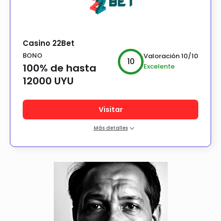
Casino 22Bet
BONO
Valoración
10
/10
10
100% de hasta
Excelente
12000 UYU
Visitar
Más detalles
Características del casino:
Amplio catálogo de tragamonedas
Proveedores de software líderes
Múltiples opciones de pago
Medios de Pago:
40+