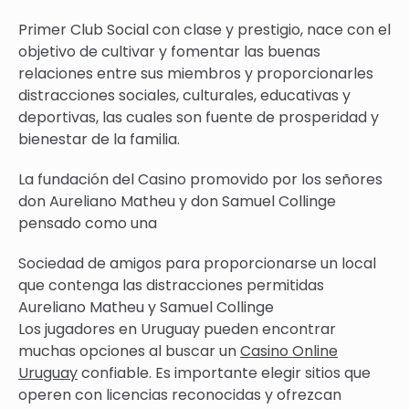
Primer Club Social con clase y prestigio, nace con el
objetivo de cultivar y fomentar las buenas
relaciones entre sus miembros y proporcionarles
distracciones sociales, culturales, educativas y
deportivas, las cuales son fuente de prosperidad y
bienestar de la familia.
La fundación del Casino promovido por los señores
don Aureliano Matheu y don Samuel Collinge
pensado como una
Sociedad de amigos para proporcionarse un local
que contenga las distracciones permitidas
Aureliano Matheu y Samuel Collinge
Los jugadores en Uruguay pueden encontrar
muchas opciones al buscar un
Casino Online
Uruguay
confiable. Es importante elegir sitios que
operen con licencias reconocidas y ofrezcan