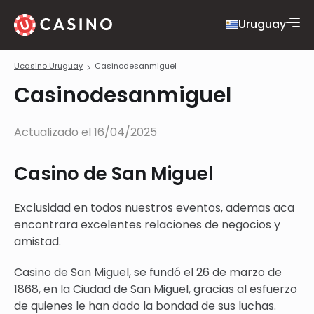
Uruguay
Ucasino Uruguay
Casinodesanmiguel
Casinodesanmiguel
Actualizado el
16/04/2025
Casino de San Miguel
Exclusidad en todos nuestros eventos, ademas aca
encontrara excelentes relaciones de negocios y
amistad.
Casino de San Miguel, se fundó el 26 de marzo de
1868, en la Ciudad de San Miguel, gracias al esfuerzo
de quienes le han dado la bondad de sus luchas.