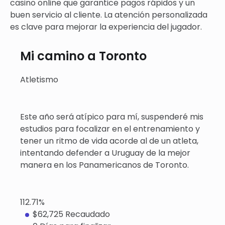
casino online que garantice pagos rápidos y un
buen servicio al cliente. La atención personalizada
es clave para mejorar la experiencia del jugador.
Mi camino a Toronto
Atletismo
Este año será atípico para mí, suspenderé mis
estudios para focalizar en el entrenamiento y
tener un ritmo de vida acorde al de un atleta,
intentando defender a Uruguay de la mejor
manera en los Panamericanos de Toronto.
112.71
%
$62,725 Recaudado