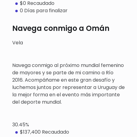
$0 Recaudado
0 Días para finalizar
Navega conmigo a Omán
Vela
Navega conmigo al próximo mundial femenino
de mayores y se parte de mi camino a Río
2016. Acompáñame en este gran desafío y
luchemos juntos por representar a Uruguay de
la mejor forma en el evento más importante
del deporte mundial.
30.45
%
$137,400 Recaudado