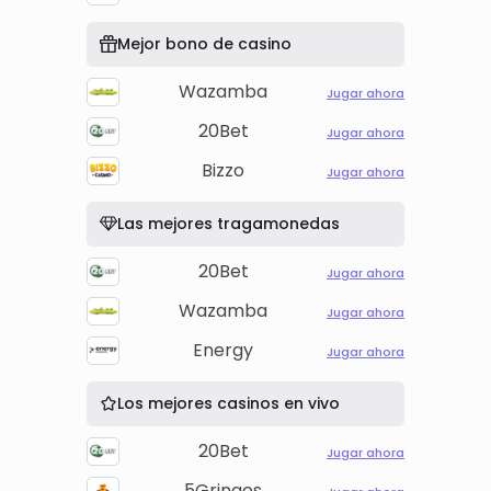
Mejor bono de casino
Wazamba
Jugar ahora
20Bet
Jugar ahora
Bizzo
Jugar ahora
Las mejores tragamonedas
20Bet
Jugar ahora
Wazamba
Jugar ahora
Energy
Jugar ahora
Los mejores casinos en vivo
20Bet
Jugar ahora
5Gringos