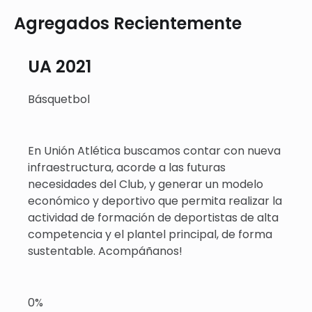
Agregados Recientemente
UA 2021
Básquetbol
En Unión Atlética buscamos contar con nueva
infraestructura, acorde a las futuras
necesidades del Club, y generar un modelo
económico y deportivo que permita realizar la
actividad de formación de deportistas de alta
competencia y el plantel principal, de forma
sustentable. Acompáñanos!
0
%