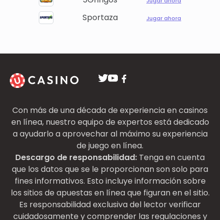
Jugar ahora
Sportaza
Jugar ahora
Con más de una década de experiencia en casinos
en línea, nuestro equipo de expertos está dedicado
a ayudarlo a aprovechar al máximo su experiencia
de juego en línea.
Descargo de responsabilidad:
Tenga en cuenta
que los datos que se le proporcionan son solo para
fines informativos. Esto incluye información sobre
los sitios de apuestas en línea que figuran en el sitio.
Es responsabilidad exclusiva del lector verificar
cuidadosamente y comprender las regulaciones y