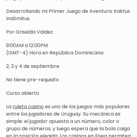
Desarrollando mi Primer Juego de Aventura: Kaktus
Indómitus
Por Griselda Valdez
9:00AM a 12:00PM
(GMT-4) Hora en República Dominicana
2, 3 y 4 de septiembre
No tiene pre-requisito
Curso abierto
La
ruleta casino
es uno de los juegos más populares
entre los jugadores de Uruguay. Su mecánica es
simple: el jugador apuesta a un número, color o
grupo de números, y luego espera que la bola caiga
en la posición elegida. Los casinos en línea permiten