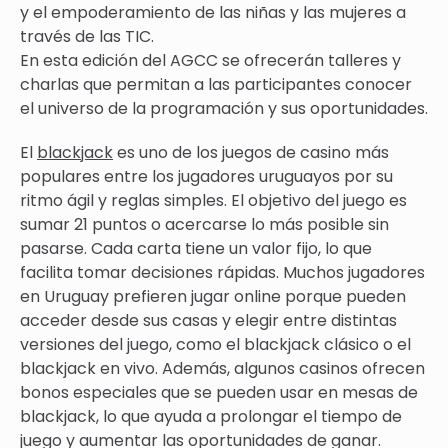
y el empoderamiento de las niñas y las mujeres a
través de las TIC.
En esta edición del AGCC se ofrecerán talleres y
charlas que permitan a las participantes conocer
el universo de la programación y sus oportunidades.
El
blackjack
es uno de los juegos de casino más
populares entre los jugadores uruguayos por su
ritmo ágil y reglas simples. El objetivo del juego es
sumar 21 puntos o acercarse lo más posible sin
pasarse. Cada carta tiene un valor fijo, lo que
facilita tomar decisiones rápidas. Muchos jugadores
en Uruguay prefieren jugar online porque pueden
acceder desde sus casas y elegir entre distintas
versiones del juego, como el blackjack clásico o el
blackjack en vivo. Además, algunos casinos ofrecen
bonos especiales que se pueden usar en mesas de
blackjack, lo que ayuda a prolongar el tiempo de
juego y aumentar las oportunidades de ganar.